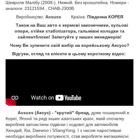
Шевроле Малібу (2008-). Нижній. Без кронштейна. Номери -
аналоги: 23121594 , CHAB-J300B.
Виробництво:
Acsuss
Країна:
Південна КОРЕЯ
Також на Ваш авто є кермові наконечники, кульові
опори, стійки стабілізатора, гальмівні колодки та
сайлентблоки!
Запитуйте у наших менеджерів!
Чому Ви зупините свій вибір на корейському Аксусс?
Відгуки, огляд та клієнти в цьому короткому відео:
Acsuss (Аксус) - "крутий" бренд,
дуже поширений в
Кореї, Японії та ряді інших азіатських країн, який спочатку
виробляв запчастини підвіски і ходової для автомобілів
Хюндай, Кіа, Daewoo і SSangYong. І з часом наростивши
необхідні виробничі потужності, став виробляти мегакаякісні