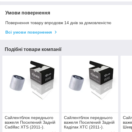
Умови повернення
Повернення товару впродовж 14 днів за домовленістю
Всі умови повернення
Подібні товари компанії
Сайлентблок переднього
Сайлентблок переднього
Сайл
важеля Посилений Задній
важеля Посилений Задній
важе
Cadillac XTS (2011-).
Каділак ХТС (2011-).
Шевр
Нижній. Без кронштейна.
Нижній. Без кронштейна.
Нижн