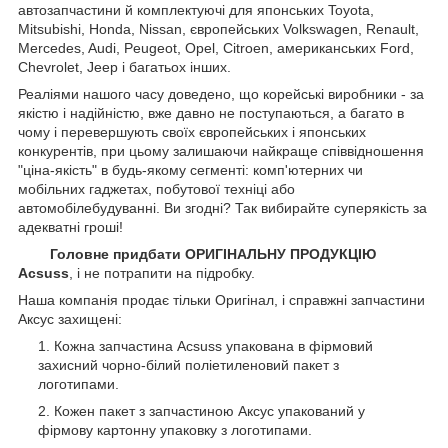
автозапчастини й комплектуючі для японських Toyota,
Mitsubishi, Honda, Nissan, європейських
Volkswagen, Renault,
Mercedes, Audi, Peugeot, Opel, Citroen, американських
Ford,
Chevrolet, Jeep
і багатьох інших.
Реаліями нашого часу доведено, що корейські виробники - за
якістю і надійністю, вже давно не поступаються, а багато в
чому і перевершують своїх європейських і японських
конкурентів, при цьому залишаючи найкраще співвідношення
"ціна-якість" в будь-якому сегменті: комп'ютерних чи
мобільних гаджетах, побутової техніці або
автомобілебудуванні. Ви згодні? Так вибирайте суперякість за
адекватні гроші!
Головне придбати ОРИГІНАЛЬНУ ПРОДУКЦІЮ
Acsuss
, і не потрапити на підробку.
Наша компанія продає тільки Оригінал, і справжні запчастини
Аксус захищені:
Кожна запчастина Acsuss упакована в фірмовий
захисний чорно-білий поліетиленовий пакет з
логотипами.
Кожен пакет з запчастиною Аксус упакований у
фірмову картонну упаковку з логотипами.