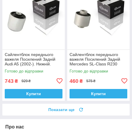
Сайлентблок переднього
Сайлентблок переднього
важеля Посилений Задній
важеля Посилений Задній
Audi A5 (2002-). Нижній.
Mercedes SL-Class R230
Корея ACSUSS! 4H0407183 ,
(2006-). Корея ACSUSS!
Готово до відправки
Готово до відправки
TD1247W , VKDS331074
28744 , TD4208W ,
VKDS338081
743
460
₴
₴
929 ₴
575 ₴
Купити
Купити
Показати ще
Про нас