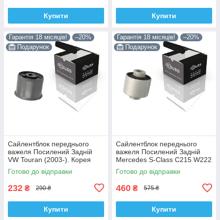
Купити
Купити
Гарантія 18 місяців!
–20%
Гарантія 18 місяців!
–20%
Подарунок
Подарунок
Сайлентблок переднього
Сайлентблок переднього
важеля Посилений Задній
важеля Посилений Задній
VW Touran (2003-). Корея
Mercedes S-Class C215 W222
ACSUSS! 34559 , JBU602 ,
W220 V220 (1998-). Корея
Готово до відправки
Готово до відправки
VKDS331037
ACSUSS! 28744 , TD4208W ,
232
460
₴
₴
290 ₴
575 ₴
Купити
Купити