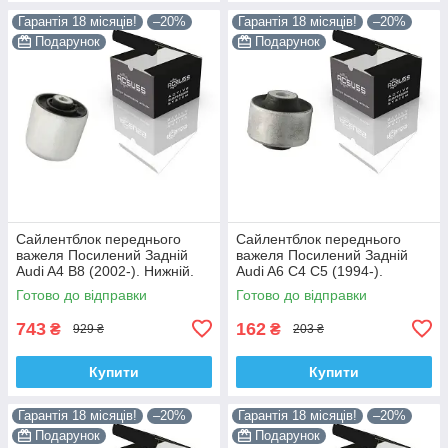
Гарантія 18 місяців!
–20%
Гарантія 18 місяців!
–20%
Подарунок
Подарунок
Сайлентблок переднього
Сайлентблок переднього
важеля Посилений Задній
важеля Посилений Задній
Audi A4 B8 (2002-). Нижній.
Audi A6 C4 C5 (1994-).
Корея ACSUSS! 4H0407183 ,
Верхній. Корея ACSUSS!
Готово до відправки
Готово до відправки
TD1247W , VKDS331074
35379 , JBU138 , TD1062W
743
162
₴
₴
929 ₴
203 ₴
Купити
Купити
Гарантія 18 місяців!
–20%
Гарантія 18 місяців!
–20%
Подарунок
Подарунок