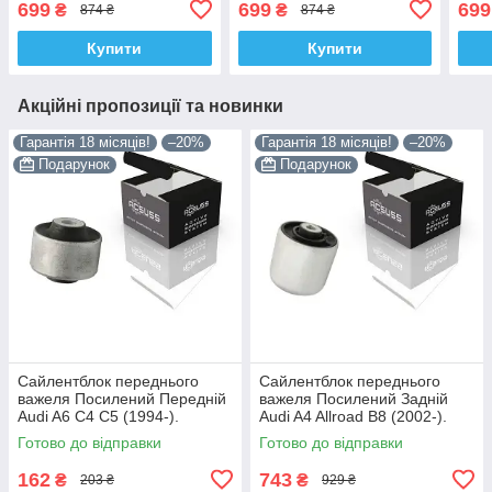
699
699
699
₴
₴
874 ₴
874 ₴
Корея ACSUSS! 23121594
Корея ACSUSS! 23121594
Кор
, CHAB-J300B
, CHAB-J300B
, CH
Купити
Купити
Акційні пропозиції та новинки
Гарантія 18 місяців!
–20%
Гарантія 18 місяців!
–20%
Подарунок
Подарунок
Сайлентблок переднього
Сайлентблок переднього
важеля Посилений Передній
важеля Посилений Задній
Audi A6 C4 C5 (1994-).
Audi A4 Allroad B8 (2002-).
Верхній. Корея ACSUSS!
Нижній. Корея ACSUSS!
Готово до відправки
Готово до відправки
35379 , JBU138 , TD1062W
4H0407183 , TD1247W ,
VKDS331074
162
743
₴
₴
203 ₴
929 ₴