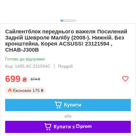
Сайлентблок переднього важеля Посилений
Задній Шевроле Малібу (2008-). Нижній. Без
кронштейна. Корея ACSUSS! 23121594 ,
CHAB-J300B
Готово до відправки
Код: 1405.AC.231594C
Роздріб
699
₴
874 ₴
Економія
175 ₴
Купити
або
Купити з