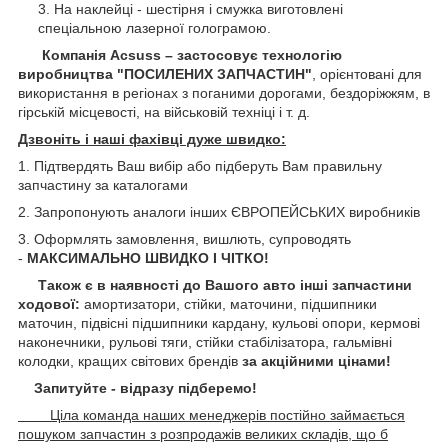
На наклейці - шестірня і смужка виготовлені
спеціальною лазерної голограмою.
Компанія Acsuss – застосовує технологію
виробництва "ПОСИЛЕНИХ ЗАПЧАСТИН"
, орієнтовані для
використання в регіонах з поганими дорогами, бездоріжжям, в
гірській місцевості, на військовій техніці і т. д.
Дзвоніть і наші фахівці дуже швидко:
1. Підтвердять Ваш вибір або підберуть Вам правильну
запчастину за каталогами
2. Запропонують аналоги інших ЄВРОПЕЙСЬКИХ виробників
3. Оформлять замовлення, вишлють, супроводять
-
МАКСИМАЛЬНО ШВИДКО І ЧІТКО!
Також є в наявності до Вашого авто інші запчастини
ходової:
амортизатори, стійки, маточини,
підшипники
маточин, підвісні підшипники кардану,
кульові опори, кермові
наконечники, рульові тяги, стійки стабілізатора, гальмівні
колодки, кращих світових брендів
за акційними цінами!
Запитуйте - відразу підберемо!
Ціла команда наших менеджерів постійно займається
пошуком запчастин з розпродажів великих складів, що б