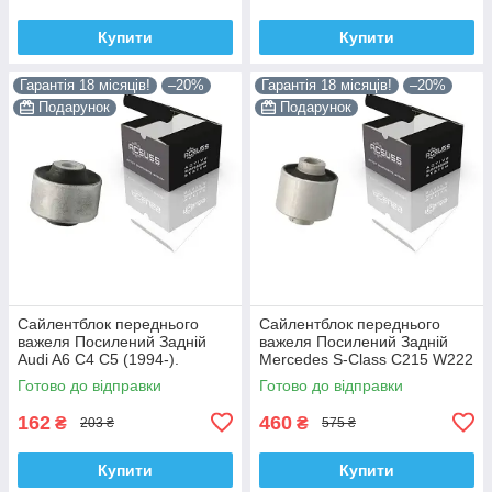
Купити
Купити
Гарантія 18 місяців!
–20%
Гарантія 18 місяців!
–20%
Подарунок
Подарунок
Сайлентблок переднього
Сайлентблок переднього
важеля Посилений Задній
важеля Посилений Задній
Audi A6 C4 C5 (1994-).
Mercedes S-Class C215 W222
Верхній. Корея ACSUSS!
W220 V220 (1998-). Корея
Готово до відправки
Готово до відправки
35379 , JBU138 , TD1062W
ACSUSS! 28744 , TD4208W ,
162
460
₴
₴
203 ₴
575 ₴
Купити
Купити