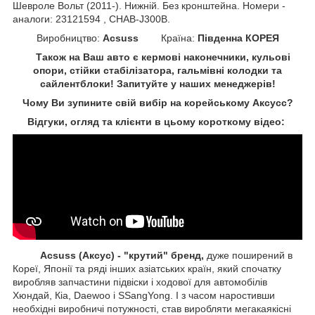
Шевроле Вольт (2011-). Нижній. Без кронштейна. Номери -
аналоги: 23121594 , CHAB-J300B.
Виробництво:
Acsuss
Країна:
Південна КОРЕЯ
Також на Ваш авто є кермові наконечники, кульові
опори, стійки стабілізатора, гальмівні колодки та
сайлентблоки!
Запитуйте у наших менеджерів!
Чому Ви зупините свій вибір на корейському Аксусс?
Відгуки, огляд та клієнти в цьому короткому відео:
Acsuss (Аксус) - "крутий" бренд,
дуже поширений в
Кореї, Японії та ряді інших азіатських країн, який спочатку
виробляв запчастини підвіски і ходової для автомобілів
Хюндай, Кіа, Daewoo і SSangYong. І з часом наростивши
необхідні виробничі потужності, став виробляти мегакаякісні