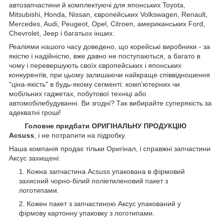
автозапчастини й комплектуючі для японських Toyota,
Mitsubishi, Honda, Nissan, європейських
Volkswagen, Renault,
Mercedes, Audi, Peugeot, Opel, Citroen, американських
Ford,
Chevrolet, Jeep
і багатьох інших.
Реаліями нашого часу доведено, що корейські виробники - за
якістю і надійністю, вже давно не поступаються, а багато в
чому і перевершують своїх європейських і японських
конкурентів, при цьому залишаючи найкраще співвідношення
"ціна-якість" в будь-якому сегменті: комп'ютерних чи
мобільних гаджетах, побутової техніці або
автомобілебудуванні. Ви згодні? Так вибирайте суперякість за
адекватні гроші!
Головне придбати ОРИГІНАЛЬНУ ПРОДУКЦІЮ
Acsuss
, і не потрапити на підробку.
Наша компанія продає тільки Оригінал, і справжні запчастини
Аксус захищені:
Кожна запчастина Acsuss упакована в фірмовий
захисний чорно-білий поліетиленовий пакет з
логотипами.
Кожен пакет з запчастиною Аксус упакований у
фірмову картонну упаковку з логотипами.