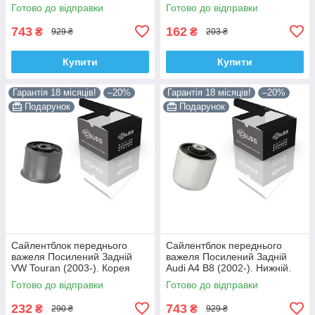
Нижній. Корея ACSUSS!
Верхній. Корея ACSUSS!
Готово до відправки
Готово до відправки
4H0407183 , TD1247W ,
35379 , JBU138 , TD1062W
VKDS331074
743
162
₴
₴
929 ₴
203 ₴
Купити
Купити
Гарантія 18 місяців!
–20%
Гарантія 18 місяців!
–20%
Подарунок
Подарунок
Сайлентблок переднього
Сайлентблок переднього
важеля Посилений Задній
важеля Посилений Задній
VW Touran (2003-). Корея
Audi A4 B8 (2002-). Нижній.
ACSUSS! 34559 , JBU602 ,
Корея ACSUSS! 4H0407183 ,
Готово до відправки
Готово до відправки
VKDS331037
TD1247W , VKDS331074
232
743
₴
₴
290 ₴
929 ₴