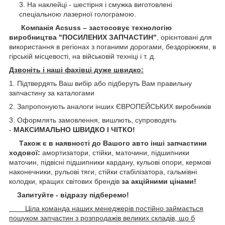
На наклейці - шестірня і смужка виготовлені
спеціальною лазерної голограмою.
Компанія Acsuss – застосовує технологію
виробництва "ПОСИЛЕНИХ ЗАПЧАСТИН"
, орієнтовані для
використання в регіонах з поганими дорогами, бездоріжжям, в
гірській місцевості, на військовій техніці і т. д.
Дзвоніть і наші фахівці дуже швидко:
1. Підтвердять Ваш вибір або підберуть Вам правильну
запчастину за каталогами
2. Запропонують аналоги інших ЄВРОПЕЙСЬКИХ виробників
3. Оформлять замовлення, вишлють, супроводять
-
МАКСИМАЛЬНО ШВИДКО І ЧІТКО!
Також є в наявності до Вашого авто інші запчастини
ходової:
амортизатори, стійки, маточини,
підшипники
маточин, підвісні підшипники кардану,
кульові опори, кермові
наконечники, рульові тяги, стійки стабілізатора, гальмівні
колодки, кращих світових брендів
за акційними цінами!
Запитуйте - відразу підберемо!
Ціла команда наших менеджерів постійно займається
пошуком запчастин з розпродажів великих складів, що б