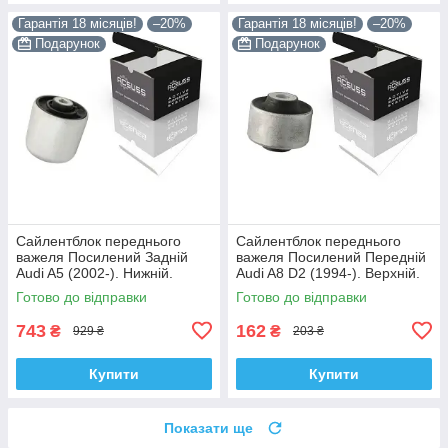
Гарантія 18 місяців!
–20%
Гарантія 18 місяців!
–20%
Подарунок
Подарунок
Сайлентблок переднього
Сайлентблок переднього
важеля Посилений Задній
важеля Посилений Передній
Audi A5 (2002-). Нижній.
Audi A8 D2 (1994-). Верхній.
Корея ACSUSS! 4H0407183 ,
Корея ACSUSS! 35379 ,
Готово до відправки
Готово до відправки
TD1247W , VKDS331074
JBU138 , TD1062W
743
162
₴
₴
929 ₴
203 ₴
Купити
Купити
Показати ще