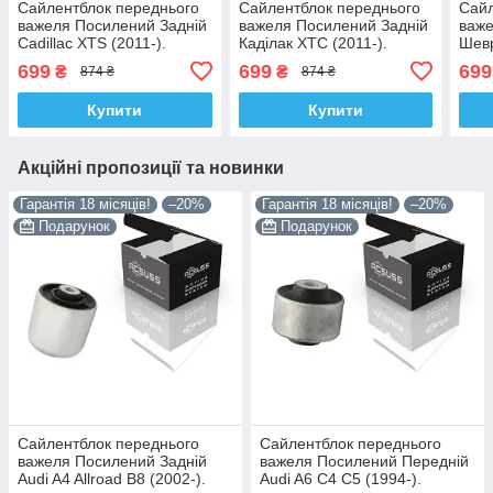
Сайлентблок переднього
Сайлентблок переднього
Сайл
важеля Посилений Задній
важеля Посилений Задній
важе
Cadillac XTS (2011-).
Каділак ХТС (2011-).
Шевр
Нижній. Без кронштейна.
Нижній. Без кронштейна.
Нижн
699
699
699
₴
₴
874 ₴
874 ₴
Корея ACSUSS! 23121594
Корея ACSUSS! 23121594
Кор
, CHAB-J300B
, CHAB-J300B
, CH
Купити
Купити
Акційні пропозиції та новинки
Гарантія 18 місяців!
–20%
Гарантія 18 місяців!
–20%
Подарунок
Подарунок
Сайлентблок переднього
Сайлентблок переднього
важеля Посилений Задній
важеля Посилений Передній
Audi A4 Allroad B8 (2002-).
Audi A6 C4 C5 (1994-).