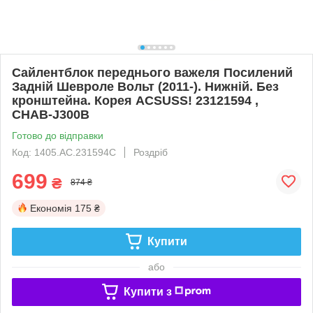
Сайлентблок переднього важеля Посилений
Задній Шевроле Вольт (2011-). Нижній. Без
кронштейна. Корея ACSUSS! 23121594 ,
CHAB-J300B
Готово до відправки
Код: 1405.AC.231594C
Роздріб
699
₴
874 ₴
Економія
175 ₴
Купити
або
Купити з