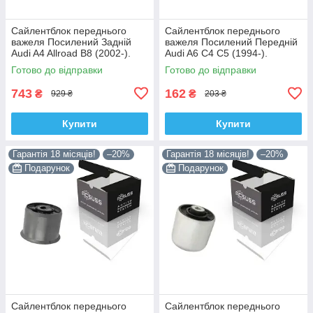
Сайлентблок переднього
Сайлентблок переднього
важеля Посилений Задній
важеля Посилений Передній
Audi A4 Allroad B8 (2002-).
Audi A6 C4 C5 (1994-).
Нижній. Корея ACSUSS!
Верхній. Корея ACSUSS!
Готово до відправки
Готово до відправки
4H0407183 , TD1247W ,
35379 , JBU138 , TD1062W
VKDS331074
743
162
₴
₴
929 ₴
203 ₴
Купити
Купити
Гарантія 18 місяців!
–20%
Гарантія 18 місяців!
–20%
Подарунок
Подарунок
Сайлентблок переднього
Сайлентблок переднього