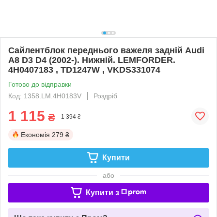
Сайлентблок переднього важеля задній Audi
A8 D3 D4 (2002-). Нижній. LEMFORDER.
4H0407183 , TD1247W , VKDS331074
Готово до відправки
Код: 1358.LM.4H0183V
Роздріб
1 115
₴
1 394 ₴
Економія
279 ₴
Купити
або
Купити з