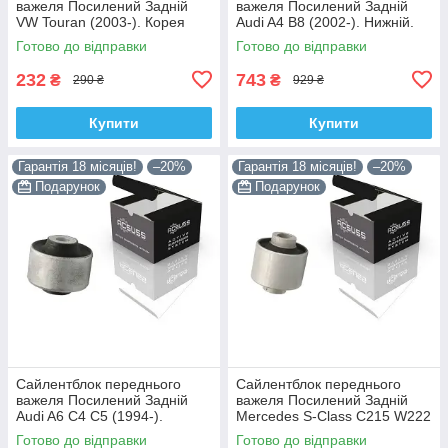
важеля Посилений Задній
важеля Посилений Задній
VW Touran (2003-). Корея
Audi A4 B8 (2002-). Нижній.
ACSUSS! 34559 , JBU602 ,
Корея ACSUSS! 4H0407183 ,
Готово до відправки
Готово до відправки
VKDS331037
TD1247W , VKDS331074
232
743
₴
₴
290 ₴
929 ₴
Купити
Купити
Гарантія 18 місяців!
–20%
Гарантія 18 місяців!
–20%
Подарунок
Подарунок
Сайлентблок переднього
Сайлентблок переднього
важеля Посилений Задній
важеля Посилений Задній
Audi A6 C4 C5 (1994-).
Mercedes S-Class C215 W222
Верхній. Корея ACSUSS!
W220 V220 (1998-). Корея
Готово до відправки
Готово до відправки
35379 , JBU138 , TD1062W
ACSUSS! 28744 , TD4208W ,