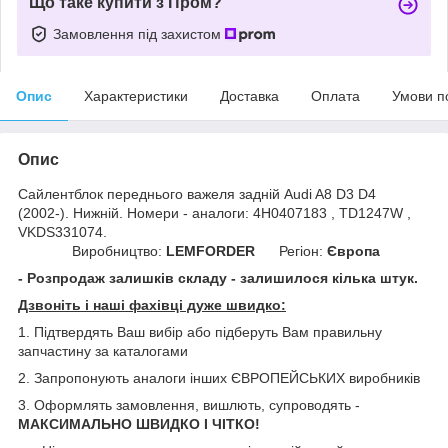
Що таке купити з Пром?
Замовлення під захистом
Опис
Характеристики
Доставка
Оплата
Умови п
Опис
Сайлентблок переднього важеля задній Audi A8 D3 D4
(2002-). Нижній. Номери - аналоги: 4H0407183 , TD1247W ,
VKDS331074.
Виробництво:
LEMFORDER
Регіон:
Європа
- Розпродаж залишків складу - залишилося кілька штук.
Дзвоніть і наші фахівці дуже швидко:
1. Підтвердять Ваш вибір або підберуть Вам правильну
запчастину за каталогами
2. Запропонують аналоги інших ЄВРОПЕЙСЬКИХ виробників
3. Оформлять замовлення, вишлють, супроводять -
МАКСИМАЛЬНО ШВИДКО І ЧІТКО!