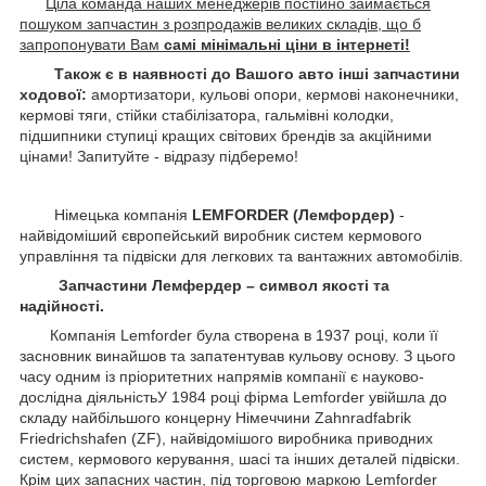
Ціла команда наших менеджерів постійно займається
пошуком запчастин з розпродажів великих складів, що б
запропонувати Вам
самі мінімальні ціни в інтернеті!
Також є в наявності до Вашого авто інші запчастини
ходової:
амортизатори, кульові опори, кермові наконечники,
кермові тяги, стійки стабілізатора, гальмівні колодки,
підшипники ступиці кращих світових брендів за акційними
цінами! Запитуйте - відразу підберемо!
Німецька компанія
LEMFORDER (Лемфордер)
-
найвідоміший європейський виробник систем кермового
управління та підвіски для легкових та вантажних автомобілів.
Запчастини Лемфердер – символ якості та
надійності.
Компанія Lemforder була створена в 1937 році, коли її
засновник винайшов та запатентував кульову основу. З цього
часу одним із пріоритетних напрямів компанії є науково-
дослідна діяльністьУ 1984 році фірма Lemforder увійшла до
складу найбільшого концерну Німеччини Zahnradfabrik
Friedrichshafen (ZF), найвідомішого виробника приводних
систем, кермового керування, шасі та інших деталей підвіски.
Крім цих запасних частин, під торговою маркою Lemforder