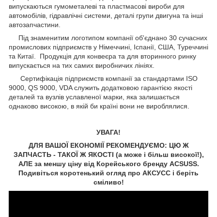
випускаються гумометалеві та пластмасові вироби для
автомобілів, гідравлічні системи, деталі групи двигуна та інші
автозапчастини.
Під знаменитим логотипом компанії об'єднано 30 сучасних
промислових підприємств у Німеччині, Іспанії, США, Туреччині
та Китаї. Продукція для конвеєра та для вторинного ринку
випускається на тих самих виробничих лініях.
Сертифікація підприємств компанії за стандартами ISO
9000, QS 9000, VDA служить додатковою гарантією якості
деталей та вузлів уславленої марки, яка залишається
однаково високою, в якій би країні вони не вироблялися.
УВАГА!
ДЛЯ ВАШОЇ ЕКОНОМІЇ РЕКОМЕНДУЄМО: ЦЮ Ж
ЗАПЧАСТЬ - ТАКОЇ Ж ЯКОСТІ (а може і більш високої!),
АЛЕ за меншу ціну від Корейського бренду ACSUSS.
Подивіться коротенький огляд про АКСУCC і беріть
сміливо!