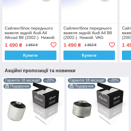
Сайлентблок переднього
Сайлентблок переднього
Сайл
важеля задній Audi A4
важеля задній Audi A4 B8
важе
Allroad B8 (2002-). Нижній.
(2002-). Нижній. VAG
(200
VAG Germany! 4H0407183
Germany! 4H0407183 ,
Germ
1 490
1 490
1 4
₴
₴
1 863 ₴
1 863 ₴
, TD1247W , VKDS331074
TD1247W , VKDS331074
TD1
Купити
Купити
Акційні пропозиції та новинки
Гарантія 18 місяців!
–20%
Гарантія 18 місяців!
–20%
Подарунок
Подарунок