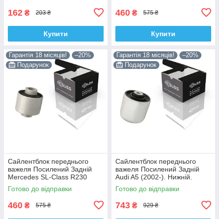
162
460
₴
₴
203 ₴
575 ₴
Купити
Купити
Гарантія 18 місяців!
–20%
Гарантія 18 місяців!
–20%
Подарунок
Подарунок
Сайлентблок переднього
Сайлентблок переднього
важеля Посилений Задній
важеля Посилений Задній
Mercedes SL-Class R230
Audi A5 (2002-). Нижній.
(2006-). Корея ACSUSS!
Корея ACSUSS! 4H0407183 ,
Готово до відправки
Готово до відправки
28744 , TD4208W ,
TD1247W , VKDS331074
VKDS338081
460
743
₴
₴
575 ₴
929 ₴