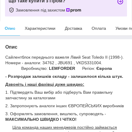
Що таке купити з Пром?
Замовлення під захистом
Опис
Характеристики
Доставка
Оплата
Умови п
Опис
Сайлентблок переднього важеля Лівий Seat Toledo II (1998-).
Номери - аналоги: 34762 , JBU691 , VKDS331004.
Виробництво:
LEMFORDER
Регіон:
Європа
- Розпродаж залишків складу - залишилося кілька штук.
Дзвоніть і наші фахівці дуже швидко:
1. Підтвердять Ваш вибір або підберуть Вам правильну
запчастину за каталогами
2. Запропонують аналоги інших ЄВРОПЕЙСЬКИХ виробників
3. Оформлять замовлення, вишлють, супроводять -
МАКСИМАЛЬНО ШВИДКО І ЧІТКО!
Ціла команда наших менеджерів постійно займається