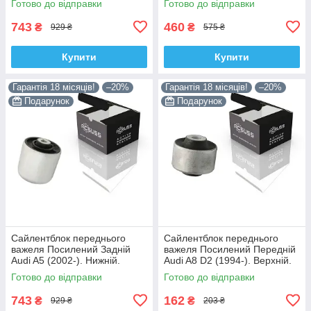
Готово до відправки
Готово до відправки
TD1247W , VKDS331074
28744 , TD4208W ,
VKDS338081
743
460
₴
₴
929 ₴
575 ₴
Купити
Купити
Гарантія 18 місяців!
–20%
Гарантія 18 місяців!
–20%
Подарунок
Подарунок
Сайлентблок переднього
Сайлентблок переднього
важеля Посилений Задній
важеля Посилений Передній
Audi A5 (2002-). Нижній.
Audi A8 D2 (1994-). Верхній.
Корея ACSUSS! 4H0407183 ,
Корея ACSUSS! 35379 ,
Готово до відправки
Готово до відправки
TD1247W , VKDS331074
JBU138 , TD1062W
743
162
₴
₴
929 ₴
203 ₴