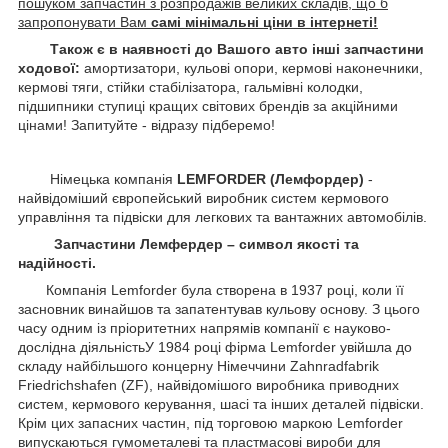
пошуком запчастин з розпродажів великих складів, що б
запропонувати Вам
самі мінімальні ціни в інтернеті!
Також є в наявності до Вашого авто інші запчастини
ходової:
амортизатори, кульові опори, кермові наконечники,
кермові тяги, стійки стабілізатора, гальмівні колодки,
підшипники ступиці кращих світових брендів за акційними
цінами! Запитуйте - відразу підберемо!
Німецька компанія
LEMFORDER (Лемфордер)
-
найвідоміший європейський виробник систем кермового
управління та підвіски для легкових та вантажних автомобілів.
Запчастини Лемфердер – символ якості та
надійності.
Компанія Lemforder була створена в 1937 році, коли її
засновник винайшов та запатентував кульову основу. З цього
часу одним із пріоритетних напрямів компанії є науково-
дослідна діяльністьУ 1984 році фірма Lemforder увійшла до
складу найбільшого концерну Німеччини Zahnradfabrik
Friedrichshafen (ZF), найвідомішого виробника приводних
систем, кермового керування, шасі та інших деталей підвіски.
Крім цих запасних частин, під торговою маркою Lemforder
випускаються гумометалеві та пластмасові вироби для