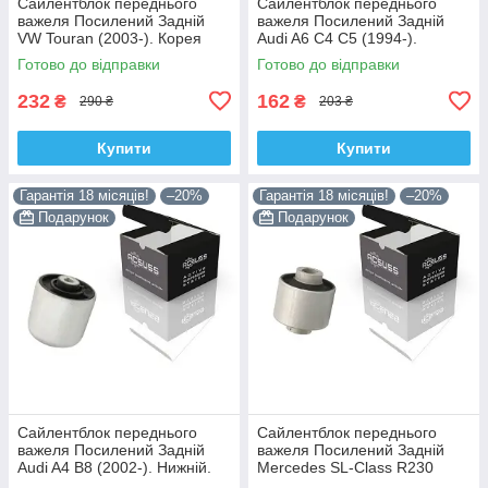
Сайлентблок переднього
Сайлентблок переднього
важеля Посилений Задній
важеля Посилений Задній
VW Touran (2003-). Корея
Audi A6 C4 C5 (1994-).
ACSUSS! 34559 , JBU602 ,
Верхній. Корея ACSUSS!
Готово до відправки
Готово до відправки
VKDS331037
35379 , JBU138 , TD1062W
232
162
₴
₴
290 ₴
203 ₴
Купити
Купити
Гарантія 18 місяців!
–20%
Гарантія 18 місяців!
–20%
Подарунок
Подарунок
Сайлентблок переднього
Сайлентблок переднього
важеля Посилений Задній
важеля Посилений Задній
Audi A4 B8 (2002-). Нижній.
Mercedes SL-Class R230
Корея ACSUSS! 4H0407183 ,
(2006-). Корея ACSUSS!