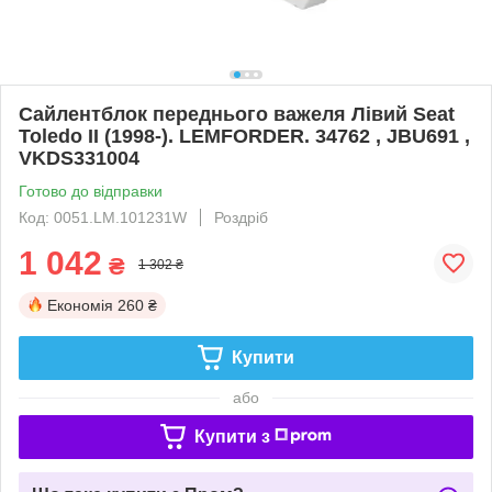
Сайлентблок переднього важеля Лівий Seat
Toledo II (1998-). LEMFORDER. 34762 , JBU691 ,
VKDS331004
Готово до відправки
Код: 0051.LM.101231W
Роздріб
1 042
₴
1 302 ₴
Економія
260 ₴
Купити
або
Купити з