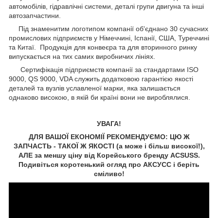
автомобілів, гідравлічні системи, деталі групи двигуна та інші
автозапчастини.
Під знаменитим логотипом компанії об'єднано 30 сучасних
промислових підприємств у Німеччині, Іспанії, США, Туреччині
та Китаї. Продукція для конвеєра та для вторинного ринку
випускається на тих самих виробничих лініях.
Сертифікація підприємств компанії за стандартами ISO
9000, QS 9000, VDA служить додатковою гарантією якості
деталей та вузлів уславленої марки, яка залишається
однаково високою, в якій би країні вони не вироблялися.
УВАГА!
ДЛЯ ВАШОЇ ЕКОНОМІЇ РЕКОМЕНДУЄМО: ЦЮ Ж
ЗАПЧАСТЬ - ТАКОЇ Ж ЯКОСТІ (а може і більш високої!),
АЛЕ за меншу ціну від Корейського бренду ACSUSS.
Подивіться коротенький огляд про АКСУCC і беріть
сміливо!