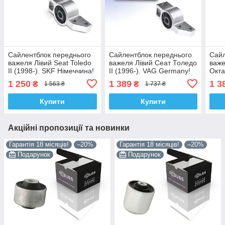
Сайлентблок переднього
Сайлентблок переднього
Сайл
важеля Лівий Seat Toledo
важеля Лівий Сеат Толедо
важе
II (1998-). SKF Німеччина!
II (1996-). VAG Germany!
Окта
34762 , JBU691 ,
34762 , JBU691 ,
Germ
1 250
1 389
1 3
₴
₴
1 563 ₴
1 737 ₴
VKDS331004
VKDS331004
, V
Купити
Купити
Акційні пропозиції та новинки
Гарантія 18 місяців!
–20%
Гарантія 18 місяців!
–20%
Подарунок
Подарунок