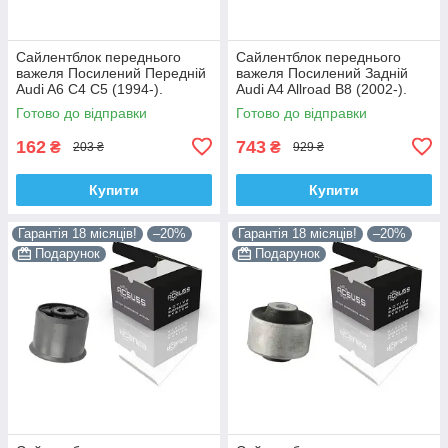
Сайлентблок переднього
Сайлентблок переднього
важеля Посилений Передній
важеля Посилений Задній
Audi A6 C4 C5 (1994-).
Audi A4 Allroad B8 (2002-).
Верхній. Корея ACSUSS!
Нижній. Корея ACSUSS!
Готово до відправки
Готово до відправки
35379 , JBU138 , TD1062W
4H0407183 , TD1247W ,
VKDS331074
162
743
₴
₴
203 ₴
929 ₴
Купити
Купити
Гарантія 18 місяців!
–20%
Гарантія 18 місяців!
–20%
Подарунок
Подарунок