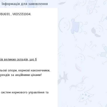
Інформація для замовлення
 JBU691 , VKDS331004.
в великих складів, що б
ьові опори, кермові наконечники,
брендів за акційними цінами!
 систем кермового управління та