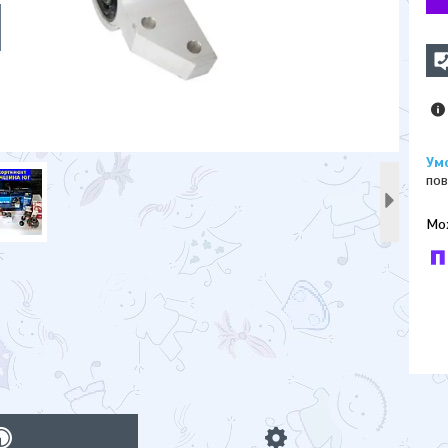
пов
У к
буд