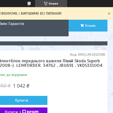
Кошик
ЕЛЕФОНУЄМО, і ВИРІШИМО ВСІ ПИТАННЯ!
мін Гарантія
Кошик
Код:
0051.LM.101231W
йлентблок переднього важеля Лівий Skoda Superb
 (2008-). LEMFORDER. 34762 , JBU691 , VKDS331004
ово до відправки
1 042 ₴
302 ₴
Купити
Купити з