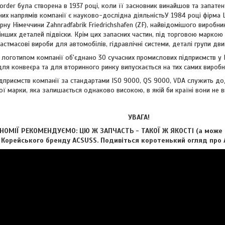
r була створена в 1937 році, коли її засновник винайшов та запатент
них напрямів компанії є науково-дослідна діяльністьУ 1984 році фірма
ну Німеччини Zahnradfabrik Friedrichshafen (ZF), найвідомішого виробн
 інших деталей підвіски. Крім цих запасних частин, під торговою марко
астмасові вироби для автомобілів, гідравлічні системи, деталі групи дви
отипом компанії об'єднано 30 сучасних промислових підприємств у Нім
ля конвеєра та для вторинного ринку випускається на тих самих виробни
риємств компанії за стандартами ISO 9000, QS 9000, VDA служить дод
ої марки, яка залишається однаково високою, в якій би країні вони не 
УВАГА!
ОМІЇ РЕКОМЕНДУЄМО: ЦЮ Ж ЗАПЧАСТЬ - ТАКОЇ Ж ЯКОСТІ (а може і 
д Корейського бренду ACSUSS. Подивіться коротенький огляд про А