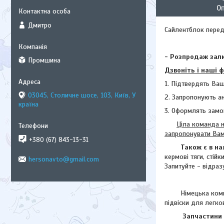
О
Дмитро
Сайлентблок передн
- Розпродаж зали
Промшина
Дзвоніть і наші 
1. Підтвердять Ваш
03045, Столичне шосе, 103, Київ, У
2. Запропонують а
країна
3. Оформлять замо
Ціла команда н
запропонувати Ва
+380 (67) 843-13-31
Також є в на
кермові тяги, стій
hersonavto@gmail.com
Запитуйте - відраз
Німецька комп
підвіски для легко
Запчастини Л