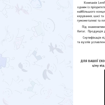
Компанія Lemforde
одним із пріоритет
найбільшого концер
керування, шасі та
гумометалеві та пл
Під знаменитим лог
Китаї. Продукція д
Сертифікація підп
та вузлів уславлен
ДЛЯ ВАШОЇ ЕКОН
ціну ві