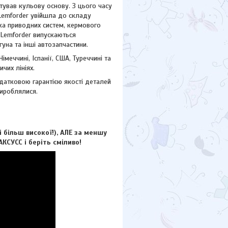
ував кульову основу. З цього часу
 Lemforder увійшла до складу
ика приводних систем, кермового
ю Lemforder випускаються
гуна та інші автозапчастини.
еччині, Іспанії, США, Туреччині та
чих лініях.
атковою гарантією якості деталей
вироблялися.
більш високої!), АЛЕ за меншу
КСУCC і беріть сміливо!