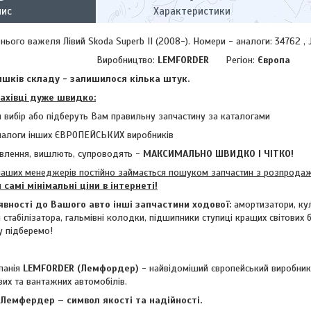
пис
Характеристики
ього важеля Лівий Skoda Superb II (2008-). Номери - аналоги: 34762 ,
Виробництво:
LEMFORDER
Регіон:
Європа
шків складу - залишилося кілька штук.
фахівці дуже швидко:
 вибір або підберуть Вам правильну запчастину за каталогами
налоги інших ЄВРОПЕЙСЬКИХ виробників
влення, вишлють, супроводять -
МАКСИМАЛЬНО ШВИДКО І ЧІТКО!
аших менеджерів постійно займається пошуком запчастин з розпродажі
м
самі мінімальні ціни в інтернеті!
явності до Вашого авто інші запчастини ходової:
амортизатори, кул
ки стабілізатора, гальмівні колодки, підшипники ступиці кращих світових 
у підберемо!
анія
LEMFORDER (Лемфордер)
- найвідоміший європейський виробник
вих та вантажних автомобілів.
емфердер – символ якості та надійності.