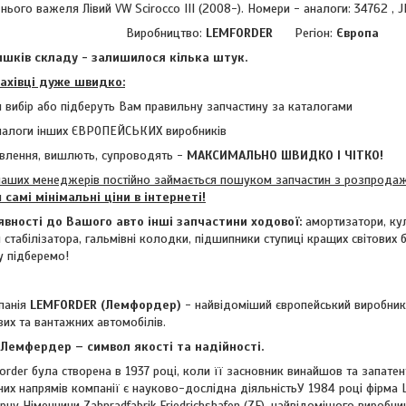
ього важеля Лівий VW Scirocco III (2008-). Номери - аналоги: 34762 , 
Виробництво:
LEMFORDER
Регіон:
Європа
шків складу - залишилося кілька штук.
фахівці дуже швидко:
 вибір або підберуть Вам правильну запчастину за каталогами
налоги інших ЄВРОПЕЙСЬКИХ виробників
влення, вишлють, супроводять -
МАКСИМАЛЬНО ШВИДКО І ЧІТКО!
аших менеджерів постійно займається пошуком запчастин з розпродажі
м
самі мінімальні ціни в інтернеті!
явності до Вашого авто інші запчастини ходової:
амортизатори, кул
ки стабілізатора, гальмівні колодки, підшипники ступиці кращих світових 
у підберемо!
анія
LEMFORDER (Лемфордер)
- найвідоміший європейський виробник
вих та вантажних автомобілів.
емфердер – символ якості та надійності.
r була створена в 1937 році, коли її засновник винайшов та запатент
них напрямів компанії є науково-дослідна діяльністьУ 1984 році фірма
ну Німеччини Zahnradfabrik Friedrichshafen (ZF), найвідомішого виробн