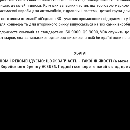
 інших деталей підвіски. Крім цих запасних частин, під торговою марко
астмасові вироби для автомобілів, гідравлічні системи, деталі групи дви
отипом компанії об'єднано 30 сучасних промислових підприємств у Нім
ля конвеєра та для вторинного ринку випускається на тих самих виробни
риємств компанії за стандартами ISO 9000, QS 9000, VDA служить дод
ої марки, яка залишається однаково високою, в якій би країні вони не 
УВАГА!
ОМІЇ РЕКОМЕНДУЄМО: ЦЮ Ж ЗАПЧАСТЬ - ТАКОЇ Ж ЯКОСТІ (а може і 
д Корейського бренду ACSUSS. Подивіться коротенький огляд про А