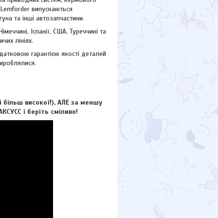
ю Lemforder випускаються
гуна та інші автозапчастини.
еччині, Іспанії, США, Туреччині та
чих лініях.
атковою гарантією якості деталей
вироблялися.
більш високої!), АЛЕ за меншу
КСУCC і беріть сміливо!