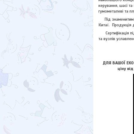
керування, шасі та
гумометалеві та пл
Під знаменитим лог
Китаї. Продукція д
Сертифікація підп
та вузлів уславлен
ДЛЯ ВАШОЇ ЕКОН
ціну ві