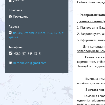
Дмитро
Сайлентблок передн
- Розпродаж зали
Промшина
Дзвоніть і наші 
1. Підтвердять Ваш
03045, Столичне шосе, 103, Київ, У
2. Запропонують а
країна
3. Оформлять замо
Ціла команда н
запропонувати Ва
+380 (67) 843-13-31
Також є в на
кермові тяги, стій
hersonavto@gmail.com
Запитуйте - відраз
Німецька комп
підвіски для легко
Запчастини Л
Компанія Lemforde
одним із пріоритет
найбільшого концер