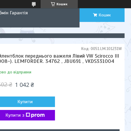
Кошик
мін Гарантія
Кошик
Код:
0051.LM.101231W
йлентблок переднього важеля Лівий VW Scirocco III
008-). LEMFORDER. 34762 , JBU691 , VKDS331004
ово до відправки
1 042 ₴
302 ₴
Купити
Купити з