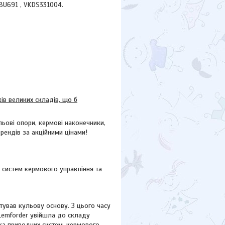
JBU691 , VKDS331004.
в великих складів, що б
ьові опори, кермові наконечники,
брендів за акційними цінами!
 систем кермового управління та
ував кульову основу. З цього часу
 Lemforder увійшла до складу
ика приводних систем, кермового