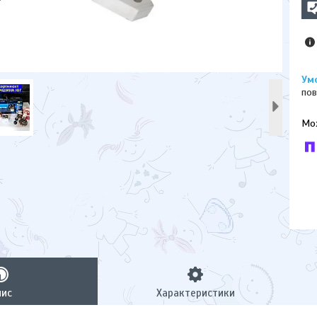
пов
У к
буд
пис
Характеристики