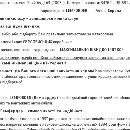
ього важеля Лівий Ауді А3 (2003-). Номери - аналоги: 34762 , JBU691 
Виробництво:
LEMFORDER
Регіон:
Європа
шків складу - залишилося кілька штук.
фахівці дуже швидко:
 вибір або підберуть Вам правильну запчастину за каталогами
налоги інших ЄВРОПЕЙСЬКИХ виробників
влення, вишлють, супроводять -
МАКСИМАЛЬНО ШВИДКО І ЧІТКО!
аших менеджерів постійно займається пошуком запчастин з розпродажі
м
самі мінімальні ціни в інтернеті!
явності до Вашого авто інші запчастини ходової:
амортизатори, кул
ки стабілізатора, гальмівні колодки, підшипники ступиці кращих світових 
у підберемо!
анія
LEMFORDER (Лемфордер)
- найвідоміший європейський виробник
вих та вантажних автомобілів.
емфердер – символ якості та надійності.
r була створена в 1937 році, коли її засновник винайшов та запатент
них напрямів компанії є науково-дослідна діяльністьУ 1984 році фірма
ну Німеччини Zahnradfabrik Friedrichshafen (ZF), найвідомішого виробн