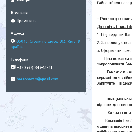
Дмитро
Сайлентблок передн
- Розпродаж зали
Промшина
Дзвоніть і наші 
1. Підтвердять Ваш
03045, Столичне шосе, 103, Київ, У
2. Запропонують а
країна
3. Оформлять замо
Ціла команда н
запропонувати Ва
+380 (67) 843-13-31
Також є в на
кермові тяги, стій
hersonavto@gmail.com
Запитуйте - відраз
Німецька комп
підвіски для легко
Запчастини Л
Компанія Lemforde
одним із пріоритет
найбільшого концер