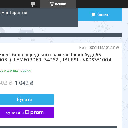
Кошик
мін Гарантія
Кошик
Код:
0051.LM.101231W
йлентблок переднього важеля Лівий Ауді А3
003-). LEMFORDER. 34762 , JBU691 , VKDS331004
ово до відправки
1 042 ₴
302 ₴
Купити
Купити з