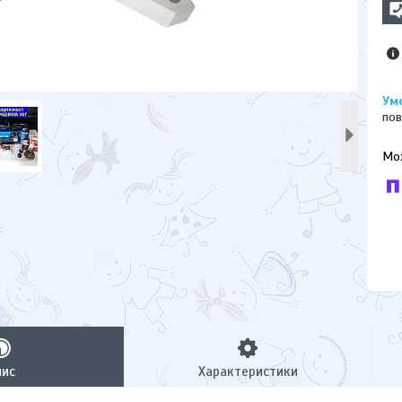
пов
У к
буд
пис
Характеристики