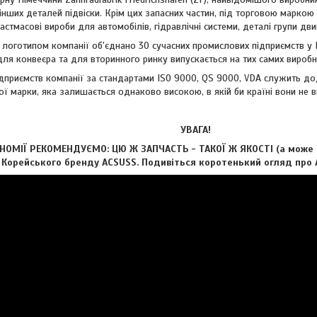
 інших деталей підвіски. Крім цих запасних частин, під торговою марко
астмасові вироби для автомобілів, гідравлічні системи, деталі групи дви
отипом компанії об'єднано 30 сучасних промислових підприємств у Нім
ля конвеєра та для вторинного ринку випускається на тих самих виробни
риємств компанії за стандартами ISO 9000, QS 9000, VDA служить дод
ої марки, яка залишається однаково високою, в якій би країні вони не 
УВАГА!
ОМІЇ РЕКОМЕНДУЄМО: ЦЮ Ж ЗАПЧАСТЬ - ТАКОЇ Ж ЯКОСТІ (а може і 
д Корейського бренду ACSUSS. Подивіться коротенький огляд про А