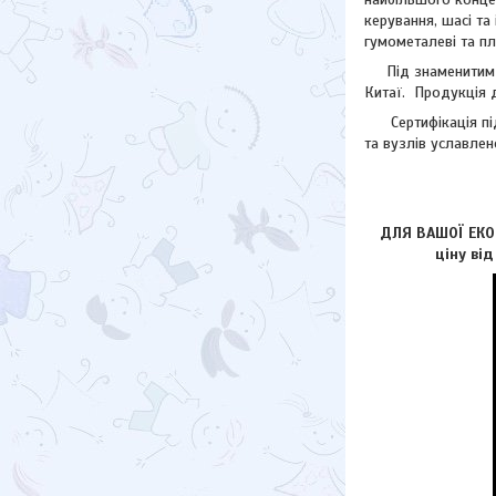
керування, шасі та
гумометалеві та пл
Під знаменитим лог
Китаї. Продукція д
Сертифікація підп
та вузлів уславлен
ДЛЯ ВАШОЇ ЕКОН
ціну ві