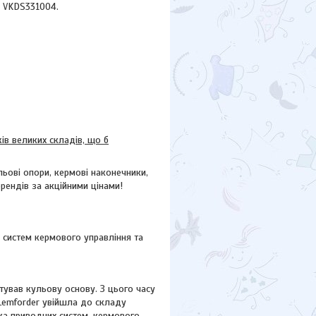
, VKDS331004.
в великих складів, що б
ьові опори, кермові наконечники,
брендів за акційними цінами!
 систем кермового управління та
ував кульову основу. З цього часу
 Lemforder увійшла до складу
ика приводних систем, кермового