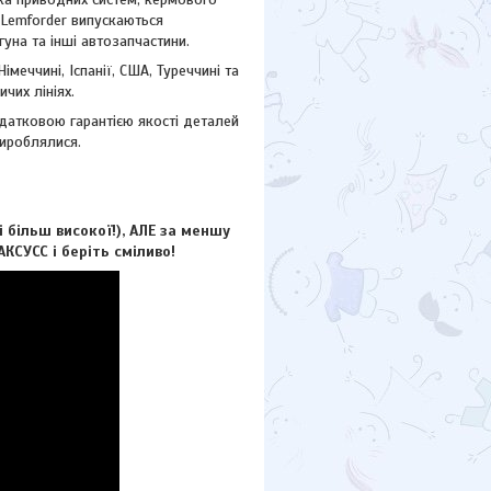
ю Lemforder випускаються
гуна та інші автозапчастини.
еччині, Іспанії, США, Туреччині та
чих лініях.
атковою гарантією якості деталей
вироблялися.
більш високої!), АЛЕ за меншу
КСУCC і беріть сміливо!