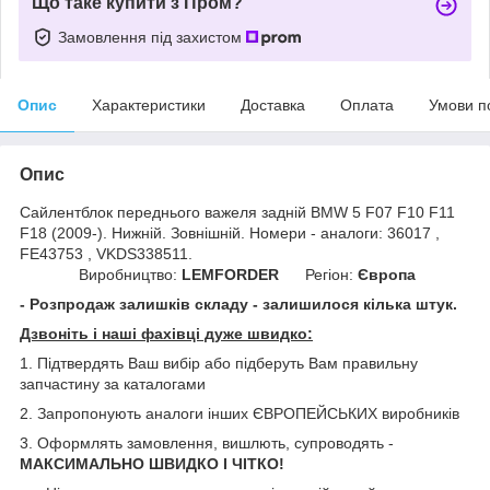
Що таке купити з Пром?
Замовлення під захистом
Опис
Характеристики
Доставка
Оплата
Умови п
Опис
Сайлентблок переднього важеля задній BMW 5 F07 F10 F11
F18 (2009-). Нижній. Зовнішній. Номери - аналоги: 36017 ,
FE43753 , VKDS338511.
Виробництво:
LEMFORDER
Регіон:
Європа
- Розпродаж залишків складу - залишилося кілька штук.
Дзвоніть і наші фахівці дуже швидко:
1. Підтвердять Ваш вибір або підберуть Вам правильну
запчастину за каталогами
2. Запропонують аналоги інших ЄВРОПЕЙСЬКИХ виробників
3. Оформлять замовлення, вишлють, супроводять -
МАКСИМАЛЬНО ШВИДКО І ЧІТКО!