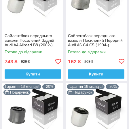
Сайлентблок переднього
Сайлентблок переднього
важеля Посилений Задній
важеля Посилений Передній
Audi A4 Allroad B8 (2002-).
Audi A6 C4 C5 (1994-).
Нижній. Корея ACSUSS!
Верхній. Корея ACSUSS!
Готово до відправки
Готово до відправки
4H0407183 , TD1247W ,
35379 , JBU138 , TD1062W
VKDS331074
743
162
₴
₴
929 ₴
203 ₴
Купити
Купити
Гарантія 18 місяців!
–20%
Гарантія 18 місяців!
–20%
Подарунок
Подарунок