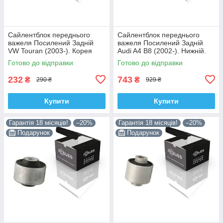
Сайлентблок переднього
Сайлентблок переднього
важеля Посилений Задній
важеля Посилений Задній
VW Touran (2003-). Корея
Audi A4 B8 (2002-). Нижній.
ACSUSS! 34559 , JBU602 ,
Корея ACSUSS! 4H0407183 ,
Готово до відправки
Готово до відправки
VKDS331037
TD1247W , VKDS331074
232
743
₴
₴
290 ₴
929 ₴
Купити
Купити
Гарантія 18 місяців!
–20%
Гарантія 18 місяців!
–20%
Подарунок
Подарунок