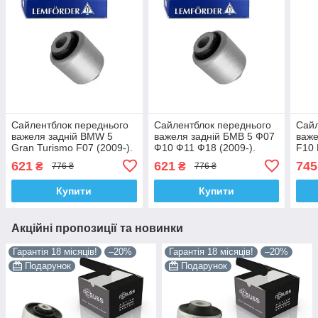
Сайлентблок переднього
Сайлентблок переднього
Сайл
важеля задній BMW 5
важеля задній БМВ 5 Ф07
важе
Gran Turismo F07 (2009-).
Ф10 Ф11 Ф18 (2009-).
F10 
Нижній. Зовнішній.
Нижній. Зовнішній.
Нижн
621
621
745
₴
₴
776 ₴
776 ₴
LEMFORDER. 36017 ,
LEMFORDER. 36017 ,
Німе
FE43753 , VKDS338511
FE43753 , VKDS338511
FE4
Купити
Купити
Акційні пропозиції та новинки
Гарантія 18 місяців!
–20%
Гарантія 18 місяців!
–20%
Подарунок
Подарунок