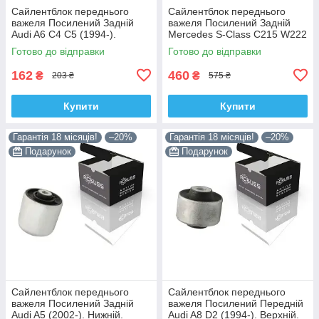
Сайлентблок переднього
Сайлентблок переднього
важеля Посилений Задній
важеля Посилений Задній
Audi A6 C4 C5 (1994-).
Mercedes S-Class C215 W222
Верхній. Корея ACSUSS!
W220 V220 (1998-). Корея
Готово до відправки
Готово до відправки
35379 , JBU138 , TD1062W
ACSUSS! 28744 , TD4208W ,
162
460
₴
₴
203 ₴
575 ₴
Купити
Купити
Гарантія 18 місяців!
–20%
Гарантія 18 місяців!
–20%
Подарунок
Подарунок
Сайлентблок переднього
Сайлентблок переднього
важеля Посилений Задній
важеля Посилений Передній
Audi A5 (2002-). Нижній.
Audi A8 D2 (1994-). Верхній.