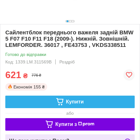
Сайлентблок переднього важеля задній BMW
5 F07 F10 F11 F18 (2009-). Нижній. Зовнішній.
LEMFORDER. 36017 , FE43753 , VKDS338511
Готово до відправки
Код: 1339.LM.311569B
Роздріб
621
₴
776 ₴
Економія
155 ₴
Купити
або
Купити з