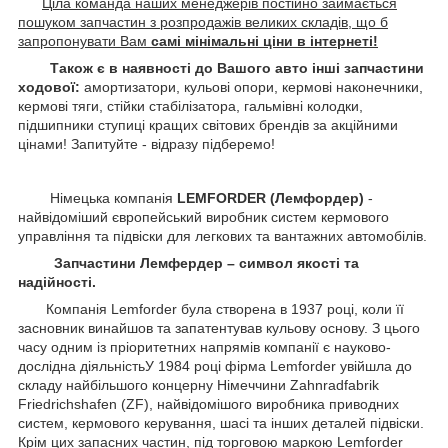
Ціла команда наших менеджерів постійно займається
пошуком запчастин з розпродажів великих складів, що б
запропонувати Вам
самі мінімальні ціни в інтернеті!
Також є в наявності до Вашого авто інші запчастини
ходової:
амортизатори, кульові опори, кермові наконечники,
кермові тяги, стійки стабілізатора, гальмівні колодки,
підшипники ступиці кращих світових брендів за акційними
цінами! Запитуйте - відразу підберемо!
Німецька компанія
LEMFORDER (Лемфордер)
-
найвідоміший європейський виробник систем кермового
управління та підвіски для легкових та вантажних автомобілів.
Запчастини Лемфердер – символ якості та
надійності.
Компанія Lemforder була створена в 1937 році, коли її
засновник винайшов та запатентував кульову основу. З цього
часу одним із пріоритетних напрямів компанії є науково-
дослідна діяльністьУ 1984 році фірма Lemforder увійшла до
складу найбільшого концерну Німеччини Zahnradfabrik
Friedrichshafen (ZF), найвідомішого виробника приводних
систем, кермового керування, шасі та інших деталей підвіски.
Крім цих запасних частин, під торговою маркою Lemforder