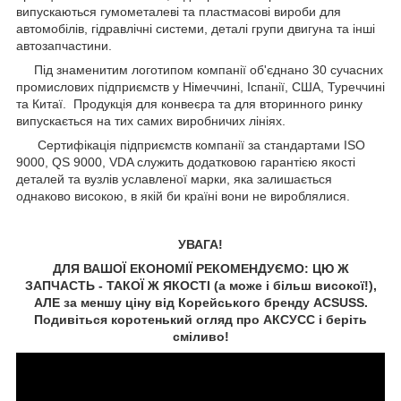
випускаються гумометалеві та пластмасові вироби для
автомобілів, гідравлічні системи, деталі групи двигуна та інші
автозапчастини.
Під знаменитим логотипом компанії об'єднано 30 сучасних
промислових підприємств у Німеччині, Іспанії, США, Туреччині
та Китаї. Продукція для конвеєра та для вторинного ринку
випускається на тих самих виробничих лініях.
Сертифікація підприємств компанії за стандартами ISO
9000, QS 9000, VDA служить додатковою гарантією якості
деталей та вузлів уславленої марки, яка залишається
однаково високою, в якій би країні вони не вироблялися.
УВАГА!
ДЛЯ ВАШОЇ ЕКОНОМІЇ РЕКОМЕНДУЄМО: ЦЮ Ж
ЗАПЧАСТЬ - ТАКОЇ Ж ЯКОСТІ (а може і більш високої!),
АЛЕ за меншу ціну від Корейського бренду ACSUSS.
Подивіться коротенький огляд про АКСУCC і беріть
сміливо!