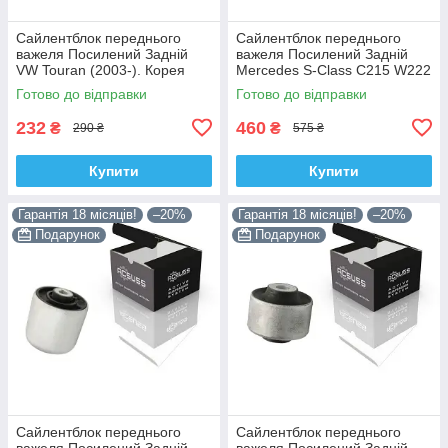
Сайлентблок переднього
Сайлентблок переднього
важеля Посилений Задній
важеля Посилений Задній
VW Touran (2003-). Корея
Mercedes S-Class C215 W222
ACSUSS! 34559 , JBU602 ,
W220 V220 (1998-). Корея
Готово до відправки
Готово до відправки
VKDS331037
ACSUSS! 28744 , TD4208W ,
232
460
₴
₴
290 ₴
575 ₴
Купити
Купити
Гарантія 18 місяців!
–20%
Гарантія 18 місяців!
–20%
Подарунок
Подарунок
Сайлентблок переднього
Сайлентблок переднього
важеля Посилений Задній
важеля Посилений Задній