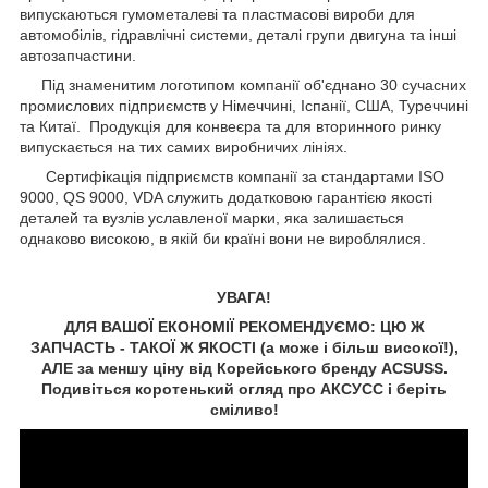
випускаються гумометалеві та пластмасові вироби для
автомобілів, гідравлічні системи, деталі групи двигуна та інші
автозапчастини.
Під знаменитим логотипом компанії об'єднано 30 сучасних
промислових підприємств у Німеччині, Іспанії, США, Туреччині
та Китаї. Продукція для конвеєра та для вторинного ринку
випускається на тих самих виробничих лініях.
Сертифікація підприємств компанії за стандартами ISO
9000, QS 9000, VDA служить додатковою гарантією якості
деталей та вузлів уславленої марки, яка залишається
однаково високою, в якій би країні вони не вироблялися.
УВАГА!
ДЛЯ ВАШОЇ ЕКОНОМІЇ РЕКОМЕНДУЄМО: ЦЮ Ж
ЗАПЧАСТЬ - ТАКОЇ Ж ЯКОСТІ (а може і більш високої!),
АЛЕ за меншу ціну від Корейського бренду ACSUSS.
Подивіться коротенький огляд про АКСУCC і беріть
сміливо!