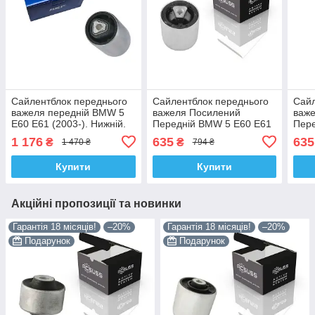
Сайлентблок переднього
Сайлентблок переднього
Сайл
важеля передній BMW 5
важеля Посилений
важ
E60 E61 (2003-). Нижній.
Передній BMW 5 E60 E61
Пере
Внутрішній. SKF
(2003-). Нижній.
(200
1 176
635
635
₴
₴
1 470 ₴
794 ₴
Німеччина! 37807 ,
Внутрішній. Корея
Внут
JBU645 , VKDS338500
ACSUSS! 36532 , JBU798 ,
ACSU
Купити
Купити
TD861W
TD8
Акційні пропозиції та новинки
Гарантія 18 місяців!
–20%
Гарантія 18 місяців!
–20%
Подарунок
Подарунок