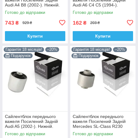
Audi A4 B8 (2002-). Нижній.
Audi A6 C4 C5 (1994-).
Корея ACSUSS! 4H0407183 ,
Верхній. Корея ACSUSS!
Готово до відправки
Готово до відправки
TD1247W , VKDS331074
35379 , JBU138 , TD1062W
743
162
₴
₴
929 ₴
203 ₴
Купити
Купити
Гарантія 18 місяців!
–20%
Гарантія 18 місяців!
–20%
Подарунок
Подарунок
Сайлентблок переднього
Сайлентблок переднього
важеля Посилений Задній
важеля Посилений Задній
Audi A5 (2002-). Нижній.
Mercedes SL-Class R230
Корея ACSUSS! 4H0407183 ,
(2006-). Корея ACSUSS!
Готово до відправки
Готово до відправки
TD1247W , VKDS331074
28744 , TD4208W ,