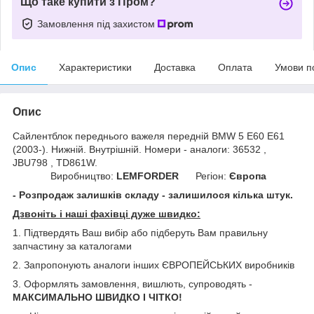
Що таке купити з Пром?
Замовлення під захистом
Опис
Характеристики
Доставка
Оплата
Умови п
Опис
Сайлентблок переднього важеля передній BMW 5 E60 E61
(2003-). Нижній. Внутрішній. Номери - аналоги: 36532 ,
JBU798 , TD861W.
Виробництво:
LEMFORDER
Регіон:
Європа
- Розпродаж залишків складу - залишилося кілька штук.
Дзвоніть і наші фахівці дуже швидко:
1. Підтвердять Ваш вибір або підберуть Вам правильну
запчастину за каталогами
2. Запропонують аналоги інших ЄВРОПЕЙСЬКИХ виробників
3. Оформлять замовлення, вишлють, супроводять -
МАКСИМАЛЬНО ШВИДКО І ЧІТКО!