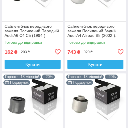
Сайлентблок переднього
Сайлентблок переднього
важеля Посилений Передній
важеля Посилений Задній
Audi A6 C4 C5 (1994-).
Audi A4 Allroad B8 (2002-).
Верхній. Корея ACSUSS!
Нижній. Корея ACSUSS!
Готово до відправки
Готово до відправки
35379 , JBU138 , TD1062W
4H0407183 , TD1247W ,
VKDS331074
162
743
₴
₴
203 ₴
929 ₴
Купити
Купити
Гарантія 18 місяців!
–20%
Гарантія 18 місяців!
–20%
Подарунок
Подарунок