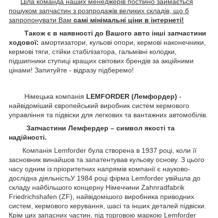
Ціла команда наших менеджерів постійно займається
пошуком запчастин з розпродажів великих складів, що б
запропонувати Вам
самі мінімальні ціни в інтернеті!
Також є в наявності до Вашого авто інші запчастини
ходової:
амортизатори, кульові опори, кермові наконечники,
кермові тяги, стійки стабілізатора, гальмівні колодки,
підшипники ступиці кращих світових брендів за акційними
цінами! Запитуйте - відразу підберемо!
Німецька компанія
LEMFORDER (Лемфордер)
-
найвідоміший європейський виробник систем кермового
управління та підвіски для легкових та вантажних автомобілів.
Запчастини Лемфердер – символ якості та
надійності.
Компанія Lemforder була створена в 1937 році, коли її
засновник винайшов та запатентував кульову основу. З цього
часу одним із пріоритетних напрямів компанії є науково-
дослідна діяльністьУ 1984 році фірма Lemforder увійшла до
складу найбільшого концерну Німеччини Zahnradfabrik
Friedrichshafen (ZF), найвідомішого виробника приводних
систем, кермового керування, шасі та інших деталей підвіски.
Крім цих запасних частин, під торговою маркою Lemforder