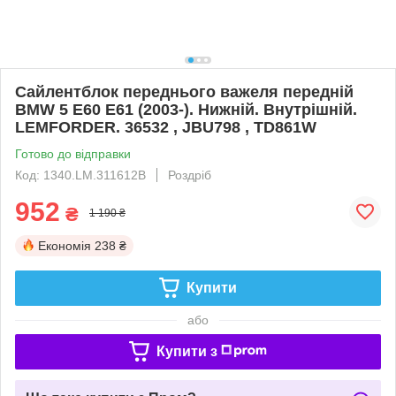
Сайлентблок переднього важеля передній
BMW 5 E60 E61 (2003-). Нижній. Внутрішній.
LEMFORDER. 36532 , JBU798 , TD861W
Готово до відправки
Код: 1340.LM.311612B
Роздріб
952
₴
1 190 ₴
Економія
238 ₴
Купити
або
Купити з