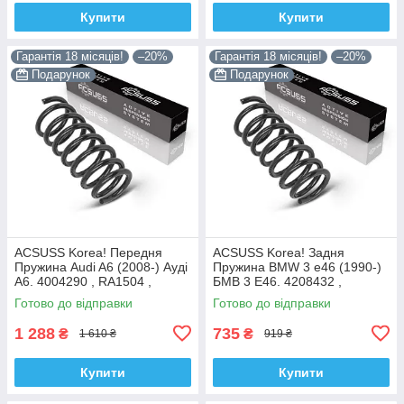
Купити
Купити
Гарантія 18 місяців!
–20%
Гарантія 18 місяців!
–20%
Подарунок
Подарунок
ACSUSS Korea! Передня
ACSUSS Korea! Задня
Пружина Audi A6 (2008-) Ауді
Пружина BMW 3 e46 (1990-)
А6. 4004290 , RA1504 ,
БМВ 3 E46. 4208432 ,
993126. Аксусс Корея
RX6200 , 996723. Аксусс
Готово до відправки
Готово до відправки
Корея
1 288
735
₴
₴
1 610 ₴
919 ₴
Купити
Купити