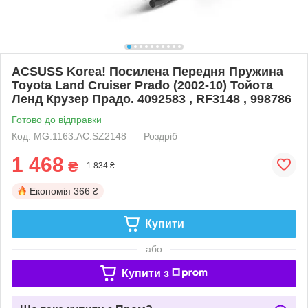
ACSUSS Korea! Посилена Передня Пружина
Toyota Land Cruiser Prado (2002-10) Тойота
Ленд Крузер Прадо. 4092583 , RF3148 , 998786
Готово до відправки
Код: MG.1163.АС.SZ2148
Роздріб
1 468
₴
1 834 ₴
Економія
366 ₴
Купити
або
Купити з