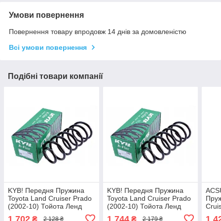
Умови повернення
Повернення товару впродовж 14 днів за домовленістю
Всі умови повернення
Подібні товари компанії
KYB! Передня Пружина
KYB! Передня Пружина
ACSU
Toyota Land Cruiser Prado
Toyota Land Cruiser Prado
Пруж
(2002-10) Тойота Ленд
(2002-10) Тойота Ленд
Crui
Крузер Прадо. 4092583 ,
Крузер Прадо. 4092583 ,
Тойо
1 702
1 744
1 4
₴
₴
2 128 ₴
2 179 ₴