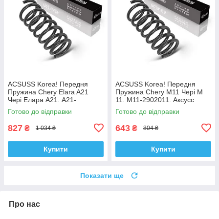
ACSUSS Korea! Передня
ACSUSS Korea! Передня
Пружина Chery Elara A21
Пружина Chery M11 Чері М
Чері Елара А21. A21-
11. M11-2902011. Аксусс
2902011AC. Аксусс Корея
Корея
Готово до відправки
Готово до відправки
827
643
₴
₴
1 034 ₴
804 ₴
Купити
Купити
Показати ще
Про нас