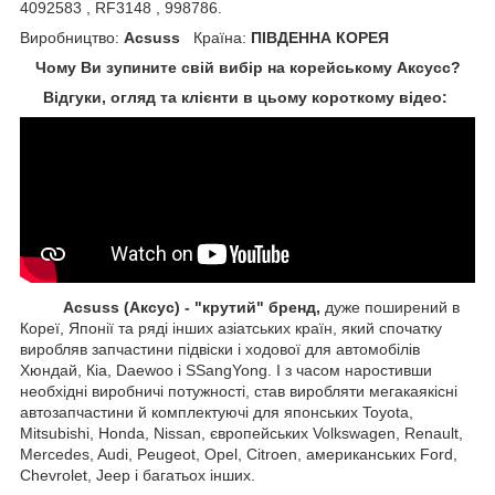
4092583 , RF3148 , 998786.
Виробництво:
Acsuss
Країна:
ПІВДЕННА КОРЕЯ
Чому Ви зупините свій вибір на корейському Аксусс?
Відгуки, огляд та клієнти в цьому короткому відео:
Acsuss (Аксус) - "крутий" бренд,
дуже поширений в
Кореї, Японії та ряді інших азіатських країн, який спочатку
виробляв запчастини підвіски і ходової для автомобілів
Хюндай, Кіа, Daewoo і SSangYong. І з часом наростивши
необхідні виробничі потужності, став виробляти мегакаякісні
автозапчастини й комплектуючі для японських Toyota,
Mitsubishi, Honda, Nissan, європейських
Volkswagen, Renault,
Mercedes, Audi, Peugeot, Opel, Citroen, американських
Ford,
Chevrolet, Jeep
і багатьох інших.