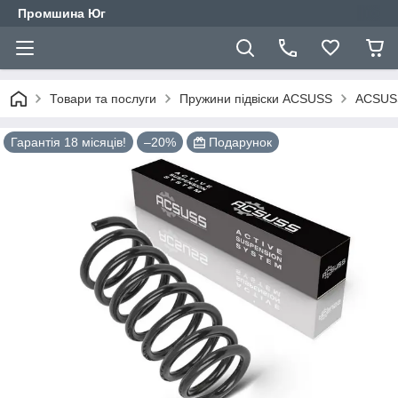
Промшина Юг
Товари та послуги
Пружини підвіски ACSUSS
ACSUSS
Гарантія 18 місяців!
–20%
Подарунок