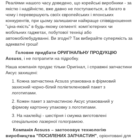
Реаліями нашого часу доведено, що корейські виробники - за
якістю і надійністю, вже давно не поступаються, а багато в
чому і перевершують своїх європейських і японських
конкурентів, при цьому залишаючи найкраще співвідношення
"ціна-якість" в будь-якому сегменті: комп'ютерних чи
мобільних гаджетах, побутової техніці або
автомобілебудуванні. Ви згодні? Так вибирайте суперякість за
адекватні гроші!
Головне придбати ОРИГІНАЛЬНУ ПРОДУКЦІЮ
Acsuss
, і не потрапити на підробку.
Наша компанія продає тільки Оригінал, і справжні запчастини
Аксус захищені:
Кожна запчастина Acsuss упакована в фірмовий
захисний чорно-білий поліетиленовий пакет з
логотипами.
Кожен пакет з запчастиною Аксус упакований у
фірмову картонну упаковку з логотипами.
На наклейці - шестірня і смужка виготовлені
спеціальною лазерної голограмою.
Компанія Acsuss – застосовує технологію
виробництва "ПОСИЛЕНИХ ЗАПЧАСТИН"
, орієнтовані для