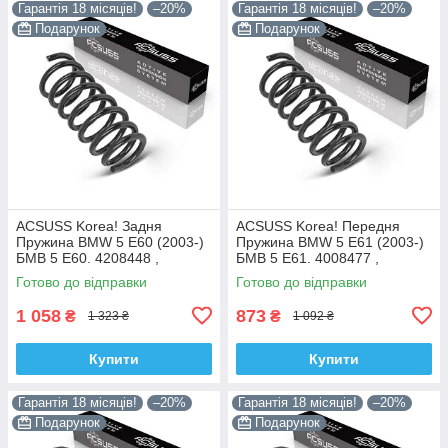
Гарантія 18 місяців!
–20%
Гарантія 18 місяців!
–20%
Подарунок
Подарунок
ACSUSS Korea! Задня
ACSUSS Korea! Передня
Пружина BMW 5 E60 (2003-)
Пружина BMW 5 E61 (2003-)
БМВ 5 Е60. 4208448 ,
БМВ 5 Е61. 4008477 ,
RC6693 , 996975. Аксусс
RH3905. Аксусс Корея
Готово до відправки
Готово до відправки
Корея
1 058
873
₴
₴
1 323 ₴
1 092 ₴
Купити
Купити
Гарантія 18 місяців!
–20%
Гарантія 18 місяців!
–20%
Подарунок
Подарунок