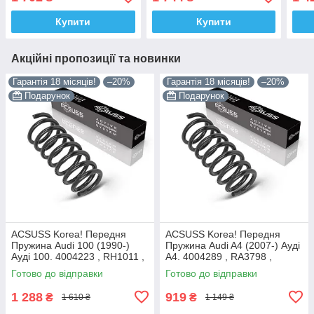
RF3148 , 998786 Каяба
RF3148 , 998786 Каяба
Прад
, 99
Купити
Купити
Акційні пропозиції та новинки
Гарантія 18 місяців!
–20%
Гарантія 18 місяців!
–20%
Подарунок
Подарунок
ACSUSS Korea! Передня
ACSUSS Korea! Передня
Пружина Audi 100 (1990-)
Пружина Audi A4 (2007-) Ауді
Ауді 100. 4004223 , RH1011 ,
А4. 4004289 , RA3798 ,
997224. Аксусс Корея
993124. Аксусс Корея
Готово до відправки
Готово до відправки
1 288
919
₴
₴
1 610 ₴
1 149 ₴