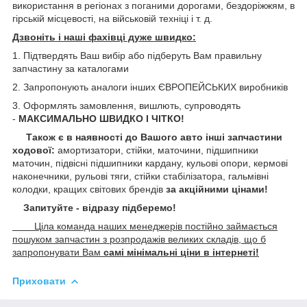
використання в регіонах з поганими дорогами, бездоріжжям, в
гірській місцевості, на військовій техніці і т. д.
Дзвоніть і наші фахівці дуже швидко:
1. Підтвердять Ваш вибір або підберуть Вам правильну
запчастину за каталогами
2. Запропонують аналоги інших ЄВРОПЕЙСЬКИХ виробників
3. Оформлять замовлення, вишлють, супроводять
-
МАКСИМАЛЬНО ШВИДКО І ЧІТКО!
Також є в наявності до Вашого авто інші запчастини
ходової:
амортизатори, стійки, маточини,
підшипники
маточин, підвісні підшипники кардану,
кульові опори, кермові
наконечники, рульові тяги, стійки стабілізатора, гальмівні
колодки, кращих світових брендів
за акційними цінами!
Запитуйте - відразу підберемо!
Ціла команда наших менеджерів постійно займається
пошуком запчастин з розпродажів великих складів, що б
запропонувати Вам
самі мінімальні ціни в інтернеті!
Приховати