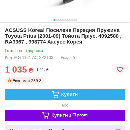
ACSUSS Korea! Посилена Передня Пружина
Toyota Prius (2001-09) Тойота Пріус. 4092588 ,
RA3367 , 998774 Аксусс Корея
Готово до відправки
Код: MG.1161.АС.SZ2133
Роздріб
1 035
₴
1 294 ₴
Економія
259 ₴
Купити
або
Купити з