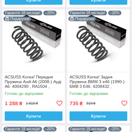
Гарантія 18 місяців!
–20%
Гарантія 18 місяців!
–20%
Подарунок
Подарунок
ACSUSS Korea! Передня
ACSUSS Korea! Задня
Пружина Audi A6 (2008-) Ауді
Пружина BMW 3 e46 (1990-)
А6. 4004290 , RA1504 ,
БМВ 3 E46. 4208432 ,
993126. Аксусс Корея
RX6200 , 996723. Аксусс
Готово до відправки
Готово до відправки
Корея
1 288
735
₴
₴
1 610 ₴
919 ₴
Купити
Купити
Гарантія 18 місяців!
–20%
Гарантія 18 місяців!
–20%