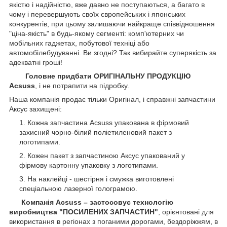
якістю і надійністю, вже давно не поступаються, а багато в
чому і перевершують своїх європейських і японських
конкурентів, при цьому залишаючи найкраще співвідношення
"ціна-якість" в будь-якому сегменті: комп'ютерних чи
мобільних гаджетах, побутової техніці або
автомобілебудуванні. Ви згодні? Так вибирайте суперякість за
адекватні гроші!
Головне придбати ОРИГІНАЛЬНУ ПРОДУКЦІЮ
Acsuss
, і не потрапити на підробку.
Наша компанія продає тільки Оригінал, і справжні запчастини
Аксус захищені:
Кожна запчастина Acsuss упакована в фірмовий
захисний чорно-білий поліетиленовий пакет з
логотипами.
Кожен пакет з запчастиною Аксус упакований у
фірмову картонну упаковку з логотипами.
На наклейці - шестірня і смужка виготовлені
спеціальною лазерної голограмою.
Компанія Acsuss – застосовує технологію
виробництва "ПОСИЛЕНИХ ЗАПЧАСТИН"
, орієнтовані для
використання в регіонах з поганими дорогами, бездоріжжям, в