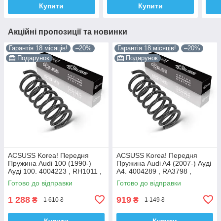
Купити
Купити
Акційні пропозиції та новинки
Гарантія 18 місяців!
–20%
Гарантія 18 місяців!
–20%
Подарунок
Подарунок
ACSUSS Korea! Передня
ACSUSS Korea! Передня
Пружина Audi 100 (1990-)
Пружина Audi A4 (2007-) Ауді
Ауді 100. 4004223 , RH1011 ,
А4. 4004289 , RA3798 ,
997224. Аксусс Корея
993124. Аксусс Корея
Готово до відправки
Готово до відправки
1 288
919
₴
₴
1 610 ₴
1 149 ₴
Купити
Купити