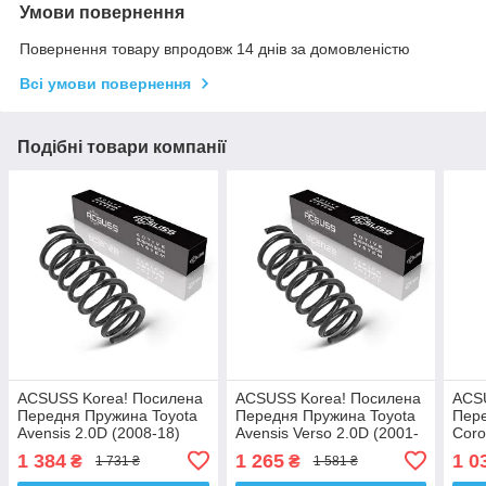
Умови повернення
Повернення товару впродовж 14 днів за домовленістю
Всі умови повернення
Подібні товари компанії
ACSUSS Korea! Посилена
ACSUSS Korea! Посилена
ACS
Передня Пружина Toyota
Передня Пружина Toyota
Пере
Avensis 2.0D (2008-18)
Avensis Verso 2.0D (2001-
Coro
Тойота Авенсіс. 4092601 ,
05) Тойота Авенсіс Версо.
Коро
1 384
1 265
1 0
₴
₴
1 731 ₴
1 581 ₴
RA3372 , 993321 Аксусс
4092573 , RA3116 ,
, 99
Корея
998764 Аксусс