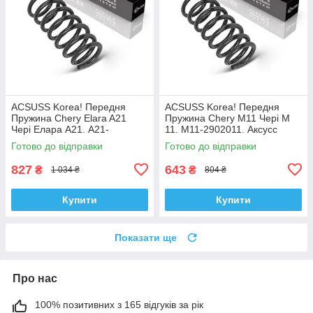
ACSUSS Korea! Передня
ACSUSS Korea! Передня
Пружина Chery Elara A21
Пружина Chery M11 Чері М
Чері Елара А21. A21-
11. M11-2902011. Аксусс
2902011AC. Аксусс Корея
Корея
Готово до відправки
Готово до відправки
827
643
₴
₴
1 034 ₴
804 ₴
Купити
Купити
Показати ще
Про нас
100% позитивних з 165 відгуків за рік