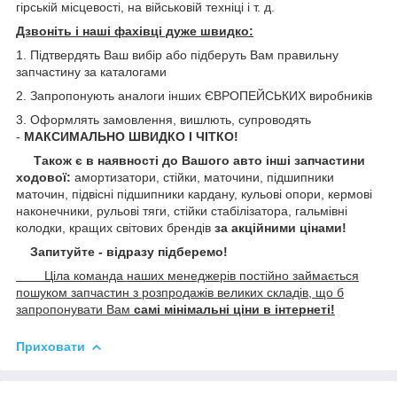
гірській місцевості, на військовій техніці і т. д.
Дзвоніть і наші фахівці дуже швидко:
1. Підтвердять Ваш вибір або підберуть Вам правильну
запчастину за каталогами
2. Запропонують аналоги інших ЄВРОПЕЙСЬКИХ виробників
3. Оформлять замовлення, вишлють, супроводять
-
МАКСИМАЛЬНО ШВИДКО І ЧІТКО!
Також є в наявності до Вашого авто інші запчастини
ходової:
амортизатори, стійки, маточини,
підшипники
маточин, підвісні підшипники кардану,
кульові опори, кермові
наконечники, рульові тяги, стійки стабілізатора, гальмівні
колодки, кращих світових брендів
за акційними цінами!
Запитуйте - відразу підберемо!
Ціла команда наших менеджерів постійно займається
пошуком запчастин з розпродажів великих складів, що б
запропонувати Вам
самі мінімальні ціни в інтернеті!
Приховати