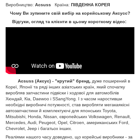
Виробництво:
Acsuss
Країна:
ПІВДЕННА КОРЕЯ
Чому Ви зупините свій вибір на корейському Аксусс?
Відгуки, огляд та клієнти в цьому короткому відео:
Acsuss (Аксус) - "крутий" бренд,
дуже поширений в
Кореї, Японії та ряді інших азіатських країн, який спочатку
виробляв запчастини підвіски і ходової для автомобілів
Хюндай, Кіа, Daewoo і SSangYong. І з часом наростивши
необхідні виробничі потужності, став виробляти мегакаякісні
автозапчастини й комплектуючі для японських Toyota,
Mitsubishi, Honda, Nissan, європейських
Volkswagen, Renault,
Mercedes, Audi, Peugeot, Opel, Citroen, американських
Ford,
Chevrolet, Jeep
і багатьох інших.
Реаліями нашого часу доведено, що корейські виробники - за