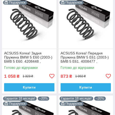
Подарунок
Подарунок
ACSUSS Korea! Задня
ACSUSS Korea! Передня
Пружина BMW 5 E60 (2003-)
Пружина BMW 5 E61 (2003-)
БМВ 5 Е60. 4208448 ,
БМВ 5 Е61. 4008477 ,
RC6693 , 996975. Аксусс
RH3905. Аксусс Корея
Готово до відправки
Готово до відправки
Корея
1 058
873
₴
₴
1 323 ₴
1 092 ₴
Купити
Купити
Гарантія 18 місяців!
–20%
Гарантія 18 місяців!
–20%
Подарунок
Подарунок