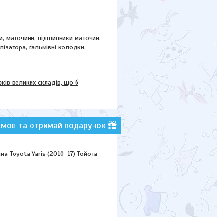
ки, маточини,
підшипники маточин,
ілізатора, гальмівні колодки,
в великих складів, що б
амов та отримай подарунок
 Toyota Yaris (2010-17) Тойота