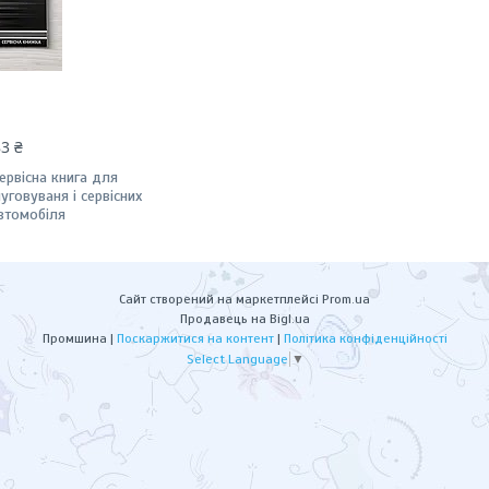
83 ₴
ервісна книга для
луговуваня і сервісних
автомобіля
Сайт створений на маркетплейсі
Prom.ua
Продавець на Bigl.ua
Промшина |
Поскаржитися на контент
|
Політика конфіденційності
Select Language
▼