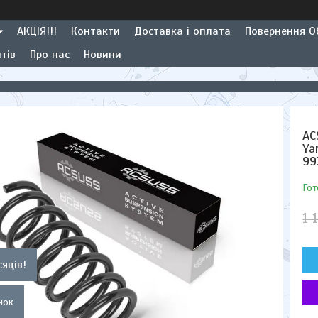
АКЦІЯ!!!
Контакти
Доставка і оплата
Повернення Об
тів
Про нас
Новини
AC
Ya
99
Гот
1 
сяців!