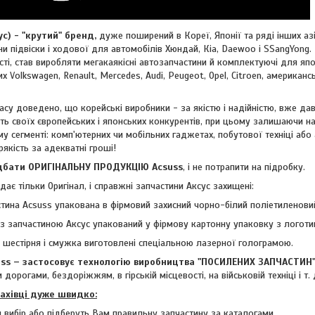
 - "крутий" бренд,
дуже поширений в Кореї, Японії та ряді інших азі
и підвіски і ходової для автомобілів Хюндай, Кіа, Daewoo і SSangYong. 
ті, став виробляти мегакаякісні автозапчастини й комплектуючі для япон
ких
Volkswagen, Renault, Mercedes, Audi, Peugeot, Opel, Citroen, американ
су доведено, що корейські виробники - за якістю і надійністю, вже дав
ть своїх європейських і японських конкурентів, при цьому залишаючи н
му сегменті: комп'ютерних чи мобільних гаджетах, побутової техніці або
рякість за адекватні гроші!
ти ОРИГІНАЛЬНУ ПРОДУКЦІЮ Acsuss
, і не потрапити на підробку.
ає тільки Оригінал, і справжні запчастини Аксус захищені:
тина Acsuss упакована в фірмовий захисний чорно-білий поліетиленовий
з запчастиною Аксус упакований у фірмову картонну упаковку з логоти
- шестірня і смужка виготовлені спеціальною лазерної голограмою.
 – застосовує технологію виробництва "ПОСИЛЕНИХ ЗАПЧАСТИН
 дорогами, бездоріжжям, в гірській місцевості, на військовій техніці і т. 
фахівці дуже швидко:
 вибір або підберуть Вам правильну запчастину за каталогами