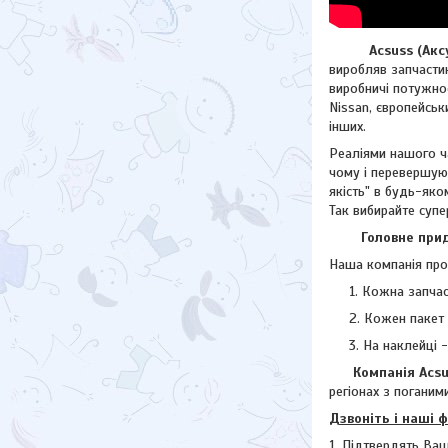
Acsuss (Аксус)
виробляв запчастин
виробничі потужнос
Nissan, європейсь
інших.
Реаліями нашого ча
чому і перевершую
якість" в будь-яко
Так вибирайте супе
Головне придба
Наша компанія прод
Кожна запчас
Кожен пакет 
На наклейці 
Компанія Acsuss
регіонах з поганими
Дзвоніть і наші 
1. Підтвердять Ваш