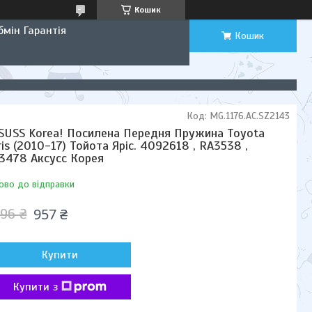
Кошик
мін Гарантія
Кошик
Код:
MG.1176.АС.SZ2143
SUSS Korea! Посилена Передня Пружина Toyota
ris (2010-17) Тойота Яріс. 4092618 , RA3538 ,
3478 Аксусс Корея
ово до відправки
957 ₴
196 ₴
Купити
Купити з