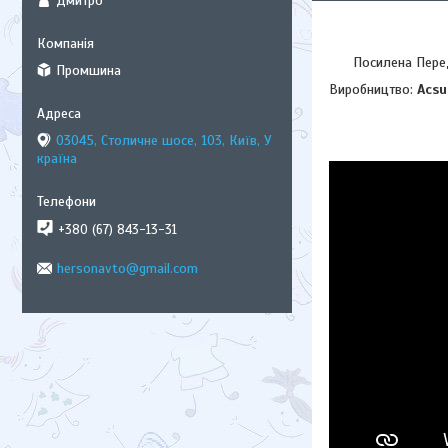
Дмитро
Посилена Передня 
Промшина
Виробництво:
Acs
03045, Столичне шосе, 103, Київ, У
країна
+380 (67) 843-13-31
hersonavto@gmail.com