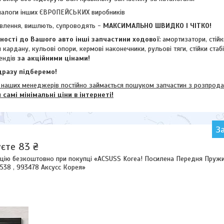
налоги інших ЄВРОПЕЙСЬКИХ виробників
влення, вишлють, супроводять -
МАКСИМАЛЬНО ШВИДКО І ЧІТКО!
ості до Вашого авто інші запчастини ходової:
амортизатори, стій
и кардану,
кульові опори, кермові наконечники, рульові тяги, стійки стаб
ендів
за акційними цінами!
разу підберемо!
их менеджерів постійно займається пошуком запчастин з розпродажі
м
самі мінімальні ціни в інтернеті!
З
єте 83 ₴
цію безкоштовно при покупці «ACSUSS Korea! Посилена Передня Пружина
3538 , 993478 Аксусс Корея»