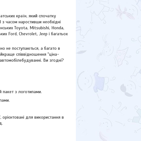
атських країн, який спочатку
І з часом наростивши необхідні
ських Toyota, Mitsubishi, Honda,
ських
Ford,
Chevrolet, Jeep
і багатьох
но не поступаються, а багато в
айкраще співвідношення "ціна-
 автомобілебудуванні. Ви згодні?
 пакет з логотипами.
пами.
"
, орієнтовані для використання в
д.