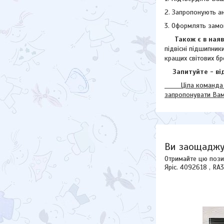
2. Запропонують а
3. Оформлять замо
Також є в наявн
підвісні підшипник
кращих світових бр
Запитуйте - від
Ціла команда наш
запропонувати Ва
Ви заощаджу
Отримайте цю пози
Яріс. 4092618 , RA