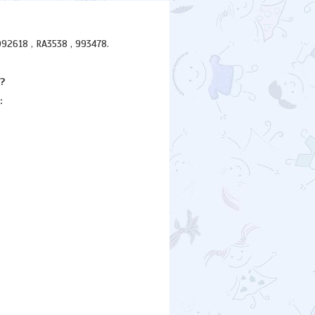
2618 , RA3538 , 993478.
?
: