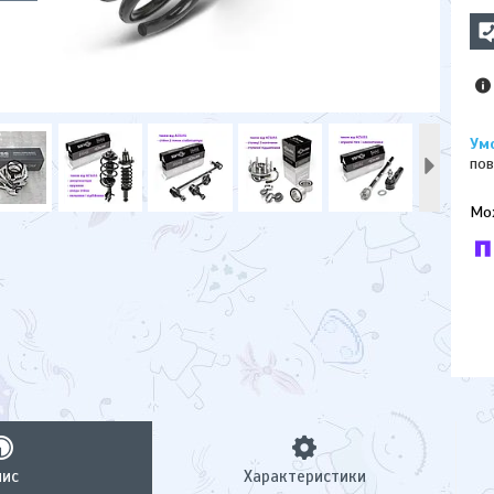
пов
У к
буд
пис
Характеристики