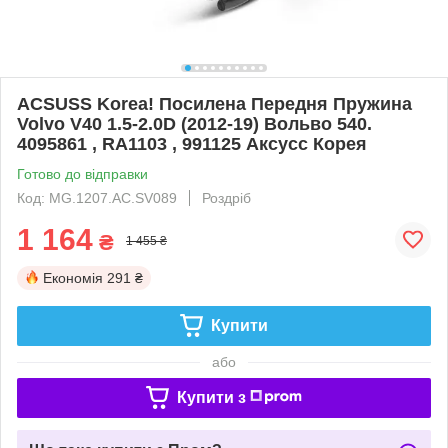
ACSUSS Korea! Посилена Передня Пружина
Volvo V40 1.5-2.0D (2012-19) Вольво 540.
4095861 , RA1103 , 991125 Аксусс Корея
Готово до відправки
Код: MG.1207.АС.SV089
Роздріб
1 164
₴
1 455 ₴
Економія
291 ₴
Купити
або
Купити з