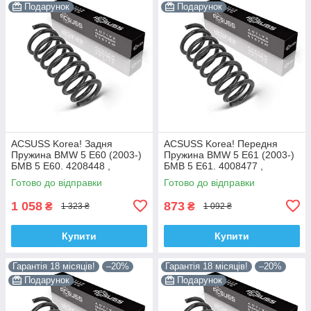
Подарунок
Подарунок
ACSUSS Korea! Задня
ACSUSS Korea! Передня
Пружина BMW 5 E60 (2003-)
Пружина BMW 5 E61 (2003-)
БМВ 5 Е60. 4208448 ,
БМВ 5 Е61. 4008477 ,
RC6693 , 996975. Аксусс
RH3905. Аксусс Корея
Готово до відправки
Готово до відправки
Корея
1 058
873
₴
₴
1 323 ₴
1 092 ₴
Купити
Купити
Гарантія 18 місяців!
–20%
Гарантія 18 місяців!
–20%
Подарунок
Подарунок