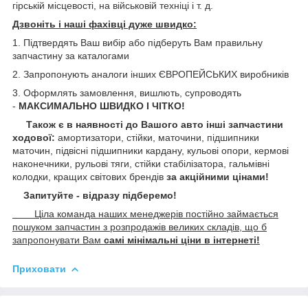
гірській місцевості, на військовій техніці і т. д.
Дзвоніть і наші фахівці дуже швидко:
1. Підтвердять Ваш вибір або підберуть Вам правильну
запчастину за каталогами
2. Запропонують аналоги інших ЄВРОПЕЙСЬКИХ виробників
3. Оформлять замовлення, вишлють, супроводять
-
МАКСИМАЛЬНО ШВИДКО І ЧІТКО!
Також є в наявності до Вашого авто інші запчастини
ходової:
амортизатори, стійки, маточини,
підшипники
маточин, підвісні підшипники кардану,
кульові опори, кермові
наконечники, рульові тяги, стійки стабілізатора, гальмівні
колодки, кращих світових брендів
за акційними цінами!
Запитуйте - відразу підберемо!
Ціла команда наших менеджерів постійно займається
пошуком запчастин з розпродажів великих складів, що б
запропонувати Вам
самі мінімальні ціни в інтернеті!
Приховати