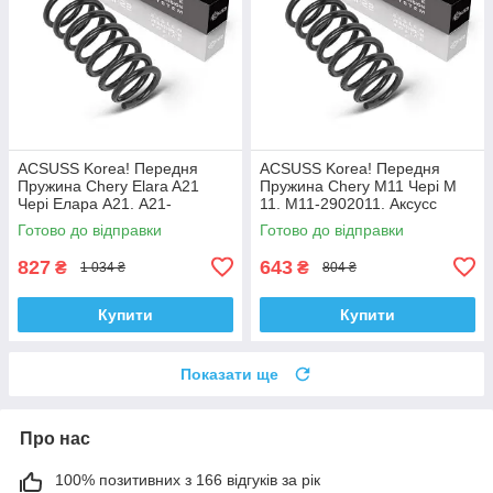
ACSUSS Korea! Передня
ACSUSS Korea! Передня
Пружина Chery Elara A21
Пружина Chery M11 Чері М
Чері Елара А21. A21-
11. M11-2902011. Аксусс
2902011AC. Аксусс Корея
Корея
Готово до відправки
Готово до відправки
827
643
₴
₴
1 034 ₴
804 ₴
Купити
Купити
Показати ще
Про нас
100% позитивних з 166 відгуків за рік