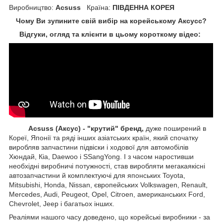
Виробництво:
Acsuss
Країна:
ПІВДЕННА КОРЕЯ
Чому Ви зупините свій вибір на корейському Аксусс?
Відгуки, огляд та клієнти в цьому короткому відео:
Acsuss (Аксус) - "крутий" бренд,
дуже поширений в
Кореї, Японії та ряді інших азіатських країн, який спочатку
виробляв запчастини підвіски і ходової для автомобілів
Хюндай, Кіа, Daewoo і SSangYong. І з часом наростивши
необхідні виробничі потужності, став виробляти мегакаякісні
автозапчастини й комплектуючі для японських Toyota,
Mitsubishi, Honda, Nissan, європейських
Volkswagen, Renault,
Mercedes, Audi, Peugeot, Opel, Citroen, американських
Ford,
Chevrolet, Jeep
і багатьох інших.
Реаліями нашого часу доведено, що корейські виробники - за