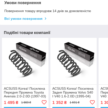
Умови повернення
Повернення товару впродовж 14 днів за домовленістю
Всі умови повернення
Подібні товари компанії
ACSUSS Korea! Посилена
ACSUSS Korea! Посилена
ACS
Передня Пружина Toyota
Задня Пружина Volvo S40
Пере
Avensis 2.0-2.0D (1997-03)
I V40 1.6-2.0D (1995-04)
V40 
Тойота Авенсіс. 4092536 ,
Вольво S40 I 540. 4295826
Воль
1 495
1 352
1 3
₴
₴
1 869 ₴
1 691 ₴
RA2086 , 998318 Аксусс
, RA6995 , 4295834 Аксусс
RA11
Корея
Корея
Кор