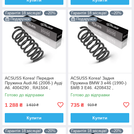
Гарантія 18 місяців!
–20%
Гарантія 18 місяців!
–20%
Подарунок
Подарунок
ACSUSS Korea! Передня
ACSUSS Korea! Задня
Пружина Audi A6 (2008-) Ауді
Пружина BMW 3 e46 (1990-)
А6. 4004290 , RA1504 ,
БМВ 3 E46. 4208432 ,
993126. Аксусс Корея
RX6200 , 996723. Аксусс
Готово до відправки
Готово до відправки
Корея
1 288
735
₴
₴
1 610 ₴
919 ₴
Купити
Купити
Гарантія 18 місяців!
–20%
Гарантія 18 місяців!
–20%