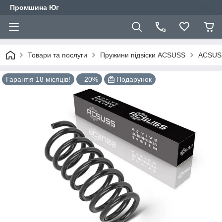
Промшина Юг
Товари та послуги
Пружини підвіски ACSUSS
ACSUSS
Гарантія 18 місяців!
–20%
Подарунок