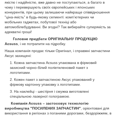
якістю і надійністю, вже давно не поступаються, а багато в
чому і перевершують своїх європейських і японських
конкурентів, при цьому залишаючи найкраще співвідношення
"ціна-якість" в будь-якому сегменті: комп'ютерних чи
мобільних гаджетах, побутової техніці або
автомобілебудуванні. Ви згодні? Так вибирайте суперякість за
адекватні гроші!
Головне придбати ОРИГІНАЛЬНУ ПРОДУКЦІЮ
Acsuss
, і не потрапити на підробку.
Наша компанія продає тільки Оригінал, і справжні запчастини
Аксус захищені:
Кожна запчастина Acsuss упакована в фірмовий
захисний чорно-білий поліетиленовий пакет з
логотипами.
Кожен пакет з запчастиною Аксус упакований у
фірмову картонну упаковку з логотипами.
На наклейці - шестірня і смужка виготовлені
спеціальною лазерної голограмою.
Компанія Acsuss – застосовує технологію
виробництва "ПОСИЛЕНИХ ЗАПЧАСТИН"
, орієнтовані для
використання в регіонах з поганими дорогами, бездоріжжям, в