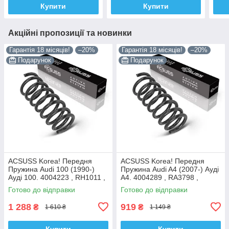
Купити
Купити
Акційні пропозиції та новинки
Гарантія 18 місяців!
–20%
Гарантія 18 місяців!
–20%
Подарунок
Подарунок
ACSUSS Korea! Передня
ACSUSS Korea! Передня
Пружина Audi 100 (1990-)
Пружина Audi A4 (2007-) Ауді
Ауді 100. 4004223 , RH1011 ,
А4. 4004289 , RA3798 ,
997224. Аксусс Корея
993124. Аксусс Корея
Готово до відправки
Готово до відправки
1 288
919
₴
₴
1 610 ₴
1 149 ₴
Купити
Купити