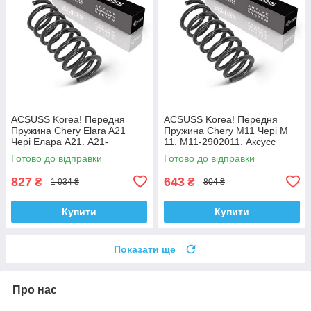
ACSUSS Korea! Передня
ACSUSS Korea! Передня
Пружина Chery Elara A21
Пружина Chery M11 Чері М
Чері Елара А21. A21-
11. M11-2902011. Аксусс
2902011AC. Аксусс Корея
Корея
Готово до відправки
Готово до відправки
827
643
₴
₴
1 034 ₴
804 ₴
Купити
Купити
Показати ще
Про нас