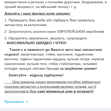
використання в регіонах з поганими дорогами, бездоріжжям, в
гірській місцевості, на військовій техніці і т. д.
Дзвоніть і наші фахівці дуже швидко:
1. Підтвердять Ваш вибір або підберуть Вам правильну
запчастину за каталогами
2. Запропонують аналоги інших ЄВРОПЕЙСЬКИХ виробників
3. Оформлять замовлення, вишлють, супроводять
-
МАКСИМАЛЬНО ШВИДКО І ЧІТКО!
Також є в наявності до Вашого авто інші запчастини
ходової:
амортизатори, стійки, маточини,
підшипники
маточин, підвісні підшипники кардану,
кульові опори, кермові
наконечники, рульові тяги, стійки стабілізатора, гальмівні
колодки, кращих світових брендів
за акційними цінами!
Запитуйте - відразу підберемо!
Ціла команда наших менеджерів постійно займається
пошуком запчастин з розпродажів великих складів, що б
запропонувати Вам
самі мінімальні ціни в інтернеті!
Приховати