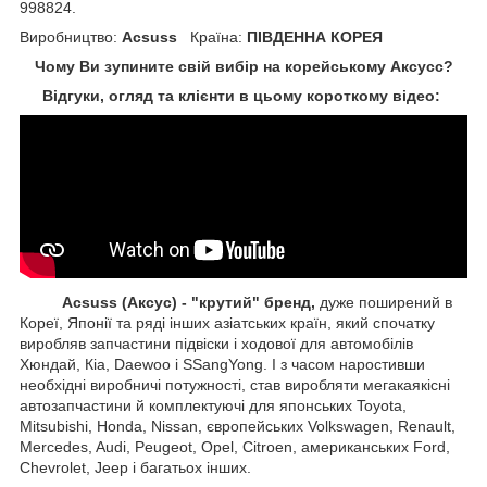
998824.
Виробництво:
Acsuss
Країна:
ПІВДЕННА КОРЕЯ
Чому Ви зупините свій вибір на корейському Аксусс?
Відгуки, огляд та клієнти в цьому короткому відео:
Acsuss (Аксус) - "крутий" бренд,
дуже поширений в
Кореї, Японії та ряді інших азіатських країн, який спочатку
виробляв запчастини підвіски і ходової для автомобілів
Хюндай, Кіа, Daewoo і SSangYong. І з часом наростивши
необхідні виробничі потужності, став виробляти мегакаякісні
автозапчастини й комплектуючі для японських Toyota,
Mitsubishi, Honda, Nissan, європейських
Volkswagen, Renault,
Mercedes, Audi, Peugeot, Opel, Citroen, американських
Ford,
Chevrolet, Jeep
і багатьох інших.