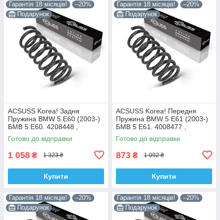
Гарантія 18 місяців!
–20%
Гарантія 18 місяців!
–20%
Подарунок
Подарунок
ACSUSS Korea! Задня
ACSUSS Korea! Передня
Пружина BMW 5 E60 (2003-)
Пружина BMW 5 E61 (2003-)
БМВ 5 Е60. 4208448 ,
БМВ 5 Е61. 4008477 ,
RC6693 , 996975. Аксусс
RH3905. Аксусс Корея
Готово до відправки
Готово до відправки
Корея
1 058
873
₴
₴
1 323 ₴
1 092 ₴
Купити
Купити
Гарантія 18 місяців!
–20%
Гарантія 18 місяців!
–20%
Подарунок
Подарунок