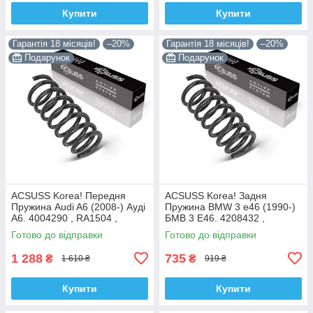
Купити
Купити
Гарантія 18 місяців!
–20%
Гарантія 18 місяців!
–20%
Подарунок
Подарунок
ACSUSS Korea! Передня
ACSUSS Korea! Задня
Пружина Audi A6 (2008-) Ауді
Пружина BMW 3 e46 (1990-)
А6. 4004290 , RA1504 ,
БМВ 3 E46. 4208432 ,
993126. Аксусс Корея
RX6200 , 996723. Аксусс
Готово до відправки
Готово до відправки
Корея
1 288
735
₴
₴
1 610 ₴
919 ₴
Купити
Купити