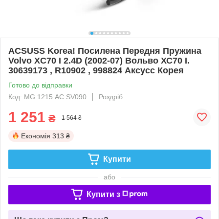
ACSUSS Korea! Посилена Передня Пружина
Volvo XC70 I 2.4D (2002-07) Вольво ХС70 I.
30639173 , R10902 , 998824 Аксусс Корея
Готово до відправки
Код: MG.1215.АС.SV090
Роздріб
1 251
₴
1 564 ₴
Економія
313 ₴
Купити
або
Купити з