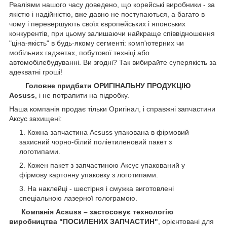
Реаліями нашого часу доведено, що корейські виробники - за
якістю і надійністю, вже давно не поступаються, а багато в
чому і перевершують своїх європейських і японських
конкурентів, при цьому залишаючи найкраще співвідношення
"ціна-якість" в будь-якому сегменті: комп'ютерних чи
мобільних гаджетах, побутової техніці або
автомобілебудуванні. Ви згодні? Так вибирайте суперякість за
адекватні гроші!
Головне придбати ОРИГІНАЛЬНУ ПРОДУКЦІЮ
Acsuss
, і не потрапити на підробку.
Наша компанія продає тільки Оригінал, і справжні запчастини
Аксус захищені:
Кожна запчастина Acsuss упакована в фірмовий
захисний чорно-білий поліетиленовий пакет з
логотипами.
Кожен пакет з запчастиною Аксус упакований у
фірмову картонну упаковку з логотипами.
На наклейці - шестірня і смужка виготовлені
спеціальною лазерної голограмою.
Компанія Acsuss – застосовує технологію
виробництва "ПОСИЛЕНИХ ЗАПЧАСТИН"
, орієнтовані для