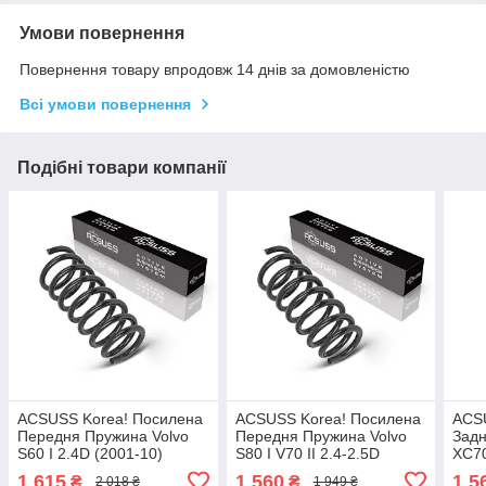
Умови повернення
Повернення товару впродовж 14 днів за домовленістю
Всі умови повернення
Подібні товари компанії
ACSUSS Korea! Посилена
ACSUSS Korea! Посилена
ACS
Передня Пружина Volvo
Передня Пружина Volvo
Задн
S60 I 2.4D (2001-10)
S80 I V70 II 2.4-2.5D
XC70
Вольво S60 I. 4095829 ,
(1999-08) Вольво S80 I
ХС70
1 615
1 560
1 5
₴
₴
2 018 ₴
1 949 ₴