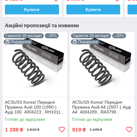
RC3459 , 998361 Аксусс
570 2. 4095831 , RC2887 ,
, RA
Корея
998362 Аксусс
Купити
Купити
Акційні пропозиції та новинки
Гарантія 18 місяців!
–20%
Гарантія 18 місяців!
–20%
Подарунок
Подарунок
ACSUSS Korea! Передня
ACSUSS Korea! Передня
Пружина Audi 100 (1990-)
Пружина Audi A4 (2007-) Ауді
Ауді 100. 4004223 , RH1011 ,
А4. 4004289 , RA3798 ,
997224. Аксусс Корея
993124. Аксусс Корея
Готово до відправки
Готово до відправки
1 288
919
₴
₴
1 610 ₴
1 149 ₴