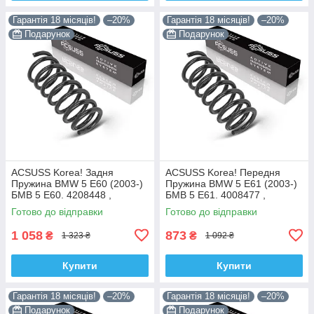
Гарантія 18 місяців!
–20%
Гарантія 18 місяців!
–20%
Подарунок
Подарунок
ACSUSS Korea! Задня
ACSUSS Korea! Передня
Пружина BMW 5 E60 (2003-)
Пружина BMW 5 E61 (2003-)
БМВ 5 Е60. 4208448 ,
БМВ 5 Е61. 4008477 ,
RC6693 , 996975. Аксусс
RH3905. Аксусс Корея
Готово до відправки
Готово до відправки
Корея
1 058
873
₴
₴
1 323 ₴
1 092 ₴
Купити
Купити
Гарантія 18 місяців!
–20%
Гарантія 18 місяців!
–20%
Подарунок
Подарунок