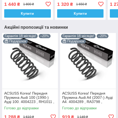
Фольксваген Каді 3.
(2006-20) Фольксваген
20) 
1 440
1 320
1 2
₴
₴
1 800 ₴
1 650 ₴
4095113 , RA1581 ,
Каді 4. 4095119 , RA3514 ,
4095
993064 Каяба
993104 Аксусс
9933
Купити
Купити
Акційні пропозиції та новинки
Гарантія 18 місяців!
–20%
Гарантія 18 місяців!
–20%
Подарунок
Подарунок
ACSUSS Korea! Передня
ACSUSS Korea! Передня
Пружина Audi 100 (1990-)
Пружина Audi A4 (2007-) Ауді
Ауді 100. 4004223 , RH1011 ,
А4. 4004289 , RA3798 ,
997224. Аксусс Корея
993124. Аксусс Корея
Готово до відправки
Готово до відправки
1 288
919
₴
₴
1 610 ₴
1 149 ₴