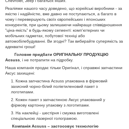
Chevrolet, Jeep
і багатьох інших.
Реаліями нашого часу доведено, що корейські виробники - за
якістю і надійністю, вже давно не поступаються, а багато в
чому і перевершують своїх європейських і японських
конкурентів, при цьому залишаючи найкраще співвідношення
"ціна-якість" в будь-якому сегменті: комп'ютерних чи
мобільних гаджетах, побутової техніці або
автомобілебудуванні. Ви згодні? Так вибирайте суперякість за
адекватні гроші!
Головне придбати ОРИГІНАЛЬНУ ПРОДУКЦІЮ
Acsuss
, і не потрапити на підробку.
Наша компанія продає тільки Оригінал, і справжні запчастини
Аксус захищені:
Кожна запчастина Acsuss упакована в фірмовий
захисний чорно-білий поліетиленовий пакет з
логотипами.
Кожен пакет з запчастиною Аксус упакований у
фірмову картонну упаковку з логотипами.
На наклейці - шестірня і смужка виготовлені
спеціальною лазерної голограмою.
Компанія Acsuss – застосовує технологію