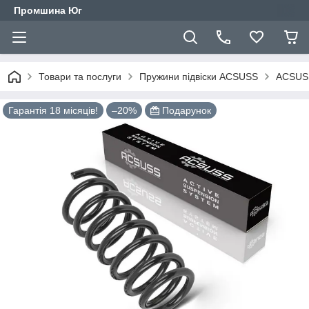
Промшина Юг
Товари та послуги
Пружини підвіски ACSUSS
ACSUSS
Гарантія 18 місяців!
–20%
Подарунок