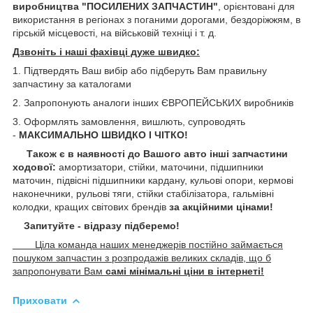
виробництва "ПОСИЛЕНИХ ЗАПЧАСТИН"
, орієнтовані для
використання в регіонах з поганими дорогами, бездоріжжям, в
гірській місцевості, на військовій техніці і т. д.
Дзвоніть і наші фахівці дуже швидко:
1. Підтвердять Ваш вибір або підберуть Вам правильну
запчастину за каталогами
2. Запропонують аналоги інших ЄВРОПЕЙСЬКИХ виробників
3. Оформлять замовлення, вишлють, супроводять
-
МАКСИМАЛЬНО ШВИДКО І ЧІТКО!
Також є в наявності до Вашого авто інші запчастини
ходової:
амортизатори, стійки, маточини,
підшипники
маточин, підвісні підшипники кардану,
кульові опори, кермові
наконечники, рульові тяги, стійки стабілізатора, гальмівні
колодки, кращих світових брендів
за акційними цінами!
Запитуйте - відразу підберемо!
Ціла команда наших менеджерів постійно займається
пошуком запчастин з розпродажів великих складів, що б
запропонувати Вам
самі мінімальні ціни в інтернеті!
Приховати