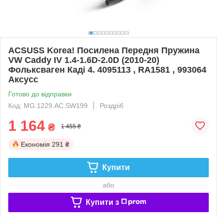
ACSUSS Korea! Посилена Передня Пружина
VW Caddy IV 1.4-1.6D-2.0D (2010-20)
Фольксваген Каді 4. 4095113 , RA1581 , 993064
Аксусс
Готово до відправки
Код: MG.1229.АС.SW199
Роздріб
1 164
₴
1 455 ₴
Економія
291 ₴
Купити
або
Купити з