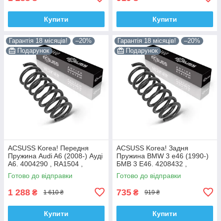
Купити
Купити
Гарантія 18 місяців!
–20%
Гарантія 18 місяців!
–20%
Подарунок
Подарунок
ACSUSS Korea! Передня
ACSUSS Korea! Задня
Пружина Audi A6 (2008-) Ауді
Пружина BMW 3 e46 (1990-)
А6. 4004290 , RA1504 ,
БМВ 3 E46. 4208432 ,
993126. Аксусс Корея
RX6200 , 996723. Аксусс
Готово до відправки
Готово до відправки
Корея
1 288
735
₴
₴
1 610 ₴
919 ₴
Купити
Купити