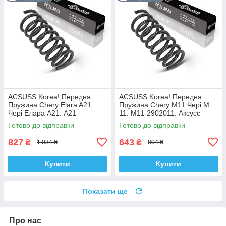
ACSUSS Korea! Передня
ACSUSS Korea! Передня
Пружина Chery Elara A21
Пружина Chery M11 Чері М
Чері Елара А21. A21-
11. M11-2902011. Аксусс
2902011AC. Аксусс Корея
Корея
Готово до відправки
Готово до відправки
827
643
₴
₴
1 034 ₴
804 ₴
Купити
Купити
Показати ще
Про нас