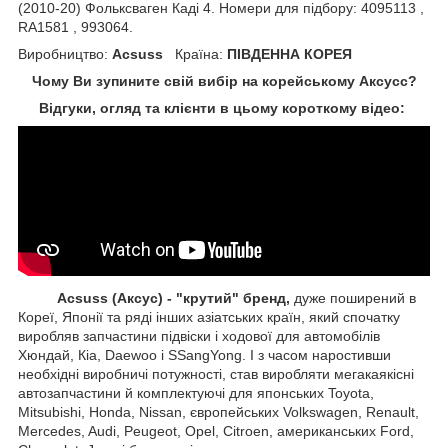
(2010-20) Фольксваген Каді 4. Номери для підбору: 4095113 ,
RA1581 , 993064.
Виробництво:
Acsuss
Країна:
ПІВДЕННА КОРЕЯ
Чому Ви зупините свій вибір на корейському Аксусс?
Відгуки, огляд та клієнти в цьому короткому відео:
Acsuss (Аксус) - "крутий" бренд,
дуже поширений в
Кореї, Японії та ряді інших азіатських країн, який спочатку
виробляв запчастини підвіски і ходової для автомобілів
Хюндай, Кіа, Daewoo і SSangYong. І з часом наростивши
необхідні виробничі потужності, став виробляти мегакаякісні
автозапчастини й комплектуючі для японських Toyota,
Mitsubishi, Honda, Nissan, європейських
Volkswagen, Renault,
Mercedes, Audi, Peugeot, Opel, Citroen, американських
Ford,