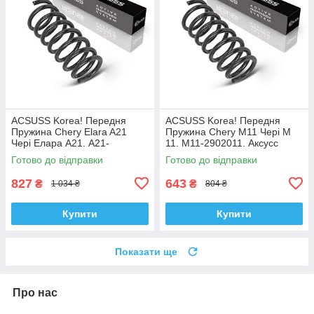
ACSUSS Korea! Передня
ACSUSS Korea! Передня
Пружина Chery Elara A21
Пружина Chery M11 Чері М
Чері Елара А21. A21-
11. M11-2902011. Аксусс
2902011AC. Аксусс Корея
Корея
Готово до відправки
Готово до відправки
827
643
₴
₴
1 034 ₴
804 ₴
Купити
Купити
Показати ще
Про нас