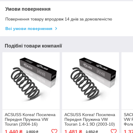
Умови повернення
Повернення товару впродовж 14 днів за домовленістю
Всі умови повернення
Подібні товари компанії
ACSUSS Korea! Посилена
ACSUSS Korea! Посилена
SAC
Передня Пружина VW
Передня Пружина VW
VW F
Touran (2004-16)
Touran 1.4-1.9D (2003-10)
Фоль
Фольксваген Туран.
Фольксваген Туран.
4095
1 440
1 481
1 3
₴
₴
1 800 ₴
1 852 ₴