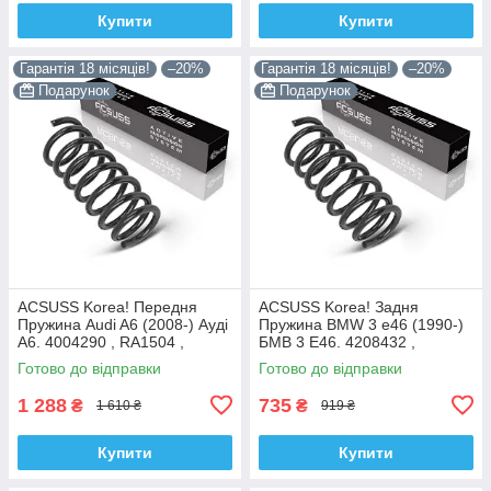
Купити
Купити
Гарантія 18 місяців!
–20%
Гарантія 18 місяців!
–20%
Подарунок
Подарунок
ACSUSS Korea! Передня
ACSUSS Korea! Задня
Пружина Audi A6 (2008-) Ауді
Пружина BMW 3 e46 (1990-)
А6. 4004290 , RA1504 ,
БМВ 3 E46. 4208432 ,
993126. Аксусс Корея
RX6200 , 996723. Аксусс
Готово до відправки
Готово до відправки
Корея
1 288
735
₴
₴
1 610 ₴
919 ₴
Купити
Купити