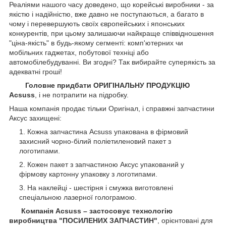
Реаліями нашого часу доведено, що корейські виробники - за
якістю і надійністю, вже давно не поступаються, а багато в
чому і перевершують своїх європейських і японських
конкурентів, при цьому залишаючи найкраще співвідношення
"ціна-якість" в будь-якому сегменті: комп'ютерних чи
мобільних гаджетах, побутової техніці або
автомобілебудуванні. Ви згодні? Так вибирайте суперякість за
адекватні гроші!
Головне придбати ОРИГІНАЛЬНУ ПРОДУКЦІЮ
Acsuss
, і не потрапити на підробку.
Наша компанія продає тільки Оригінал, і справжні запчастини
Аксус захищені:
Кожна запчастина Acsuss упакована в фірмовий
захисний чорно-білий поліетиленовий пакет з
логотипами.
Кожен пакет з запчастиною Аксус упакований у
фірмову картонну упаковку з логотипами.
На наклейці - шестірня і смужка виготовлені
спеціальною лазерної голограмою.
Компанія Acsuss – застосовує технологію
виробництва "ПОСИЛЕНИХ ЗАПЧАСТИН"
, орієнтовані для