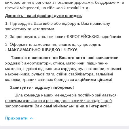
використання в регіонах з поганими дорогами, бездоріжжям, в
гірській місцевості, на військовій техніці і т. д.
Дзвоніть і наші фахівці дуже швидко:
1. Підтвердять Ваш вибір або підберуть Вам правильну
запчастину за каталогами
2. Запропонують аналоги інших ЄВРОПЕЙСЬКИХ виробників
3. Оформлять замовлення, вишлють, супроводять
-
МАКСИМАЛЬНО ШВИДКО І ЧІТКО!
Також є в наявності до Вашого авто інші запчастини
ходової:
амортизатори, стійки, маточини,
підшипники
маточин, підвісні підшипники кардану,
кульові опори, кермові
наконечники, рульові тяги, стійки стабілізатора, гальмівні
колодки, кращих світових брендів
за акційними цінами!
Запитуйте - відразу підберемо!
Ціла команда наших менеджерів постійно займається
пошуком запчастин з розпродажів великих складів, що б
запропонувати Вам
самі мінімальні ціни в інтернеті!
Приховати