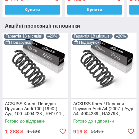
4095094 , RH1722 ,
4095067 , RH3550 ,
9932
997845 Аксусс Корея
993056 Аксусс Корея
Купити
Купити
Акційні пропозиції та новинки
Гарантія 18 місяців!
–20%
Гарантія 18 місяців!
–20%
Подарунок
Подарунок
ACSUSS Korea! Передня
ACSUSS Korea! Передня
Пружина Audi 100 (1990-)
Пружина Audi A4 (2007-) Ауді
Ауді 100. 4004223 , RH1011 ,
А4. 4004289 , RA3798 ,
997224. Аксусс Корея
993124. Аксусс Корея
Готово до відправки
Готово до відправки
1 288
919
₴
₴
1 610 ₴
1 149 ₴