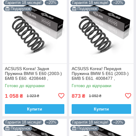
Гарантія 18 місяців!
–20%
Гарантія 18 місяців!
–20%
Подарунок
Подарунок
ACSUSS Korea! Задня
ACSUSS Korea! Передня
Пружина BMW 5 E60 (2003-)
Пружина BMW 5 E61 (2003-)
БМВ 5 Е60. 4208448 ,
БМВ 5 Е61. 4008477 ,
RC6693 , 996975. Аксусс
RH3905. Аксусс Корея
Готово до відправки
Готово до відправки
Корея
1 058
873
₴
₴
1 323 ₴
1 092 ₴
Купити
Купити
Гарантія 18 місяців!
–20%
Гарантія 18 місяців!
–20%
Подарунок
Подарунок