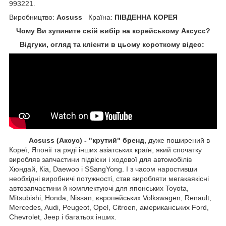
993221.
Виробництво:
Acsuss
Країна:
ПІВДЕННА КОРЕЯ
Чому Ви зупините свій вибір на корейському Аксусс?
Відгуки, огляд та клієнти в цьому короткому відео:
Acsuss (Аксус) - "крутий" бренд,
дуже поширений в
Кореї, Японії та ряді інших азіатських країн, який спочатку
виробляв запчастини підвіски і ходової для автомобілів
Хюндай, Кіа, Daewoo і SSangYong. І з часом наростивши
необхідні виробничі потужності, став виробляти мегакаякісні
автозапчастини й комплектуючі для японських Toyota,
Mitsubishi, Honda, Nissan, європейських
Volkswagen, Renault,
Mercedes, Audi, Peugeot, Opel, Citroen, американських
Ford,
Chevrolet, Jeep
і багатьох інших.