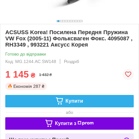
ACSUSS Korea! Посилена Передня Пружина
VW Fox (2005-11) Фольксваген Фокс. 4095087 ,
RH3349 , 993221 Аксусс Корея
Готово до відправки
Код: MG.1244.АС.SW148
Роздріб
1 145
₴
1 432 ₴
Економія
287 ₴
Купити
або
Купити з