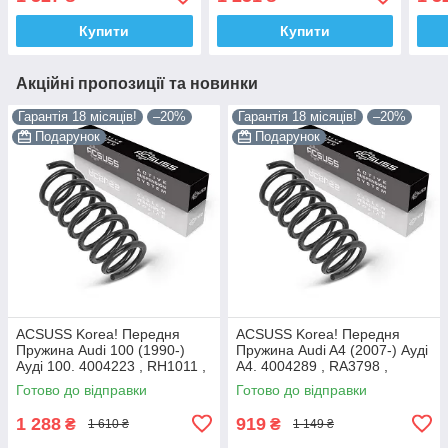
997457 Каяба
4095033 , RG1297 ,
9974
997457 Аксусс Корея
Купити
Купити
Акційні пропозиції та новинки
Гарантія 18 місяців!
–20%
Гарантія 18 місяців!
–20%
Подарунок
Подарунок
ACSUSS Korea! Передня
ACSUSS Korea! Передня
Пружина Audi 100 (1990-)
Пружина Audi A4 (2007-) Ауді
Ауді 100. 4004223 , RH1011 ,
А4. 4004289 , RA3798 ,
997224. Аксусс Корея
993124. Аксусс Корея
Готово до відправки
Готово до відправки
1 288
919
₴
₴
1 610 ₴
1 149 ₴