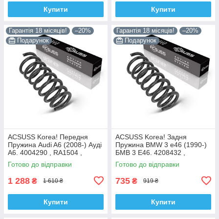
Купити
Купити
Гарантія 18 місяців!
–20%
Гарантія 18 місяців!
–20%
Подарунок
Подарунок
ACSUSS Korea! Передня
ACSUSS Korea! Задня
Пружина Audi A6 (2008-) Ауді
Пружина BMW 3 e46 (1990-)
А6. 4004290 , RA1504 ,
БМВ 3 E46. 4208432 ,
993126. Аксусс Корея
RX6200 , 996723. Аксусс
Готово до відправки
Готово до відправки
Корея
1 288
735
₴
₴
1 610 ₴
919 ₴
Купити
Купити