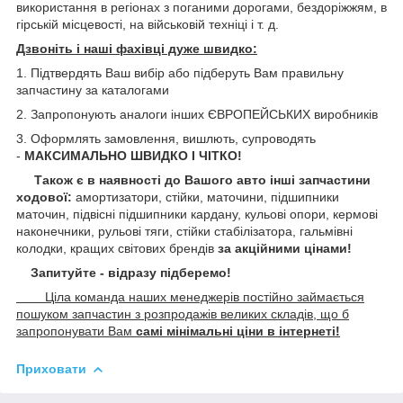
використання в регіонах з поганими дорогами, бездоріжжям, в
гірській місцевості, на військовій техніці і т. д.
Дзвоніть і наші фахівці дуже швидко:
1. Підтвердять Ваш вибір або підберуть Вам правильну
запчастину за каталогами
2. Запропонують аналоги інших ЄВРОПЕЙСЬКИХ виробників
3. Оформлять замовлення, вишлють, супроводять
-
МАКСИМАЛЬНО ШВИДКО І ЧІТКО!
Також є в наявності до Вашого авто інші запчастини
ходової:
амортизатори, стійки, маточини,
підшипники
маточин, підвісні підшипники кардану,
кульові опори, кермові
наконечники, рульові тяги, стійки стабілізатора, гальмівні
колодки, кращих світових брендів
за акційними цінами!
Запитуйте - відразу підберемо!
Ціла команда наших менеджерів постійно займається
пошуком запчастин з розпродажів великих складів, що б
запропонувати Вам
самі мінімальні ціни в інтернеті!
Приховати