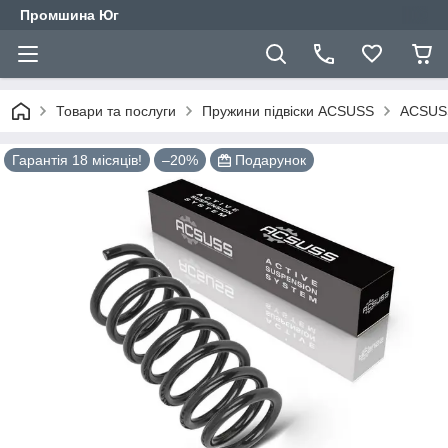
Промшина Юг
Товари та послуги
Пружини підвіски ACSUSS
ACSUSS
Гарантія 18 місяців!
–20%
Подарунок