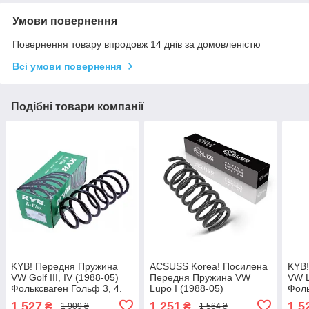
Умови повернення
Повернення товару впродовж 14 днів за домовленістю
Всі умови повернення
Подібні товари компанії
KYB! Передня Пружина
ACSUSS Korea! Посилена
KYB
VW Golf III, IV (1988-05)
Передня Пружина VW
VW L
Фольксваген Гольф 3, 4.
Lupo I (1988-05)
Фоль
4095033 , RG1297 ,
Фольксваген Лупо I.
4095
1 527
1 251
1 5
₴
₴
1 909 ₴
1 564 ₴