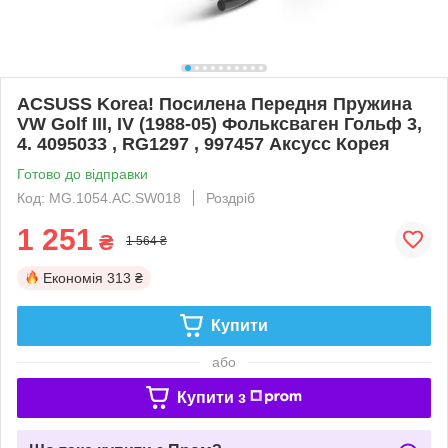
ACSUSS Korea! Посилена Передня Пружина
VW Golf III, IV (1988-05) Фольксваген Гольф 3,
4. 4095033 , RG1297 , 997457 Аксусс Корея
Готово до відправки
Код: MG.1054.АС.SW018
Роздріб
1 251
₴
1 564 ₴
Економія
313 ₴
Купити
або
Купити з