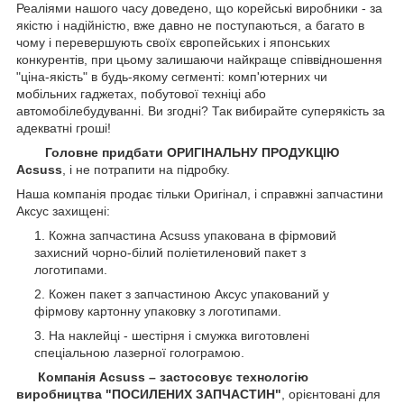
Реаліями нашого часу доведено, що корейські виробники - за
якістю і надійністю, вже давно не поступаються, а багато в
чому і перевершують своїх європейських і японських
конкурентів, при цьому залишаючи найкраще співвідношення
"ціна-якість" в будь-якому сегменті: комп'ютерних чи
мобільних гаджетах, побутової техніці або
автомобілебудуванні. Ви згодні? Так вибирайте суперякість за
адекватні гроші!
Головне придбати ОРИГІНАЛЬНУ ПРОДУКЦІЮ
Acsuss
, і не потрапити на підробку.
Наша компанія продає тільки Оригінал, і справжні запчастини
Аксус захищені:
Кожна запчастина Acsuss упакована в фірмовий
захисний чорно-білий поліетиленовий пакет з
логотипами.
Кожен пакет з запчастиною Аксус упакований у
фірмову картонну упаковку з логотипами.
На наклейці - шестірня і смужка виготовлені
спеціальною лазерної голограмою.
Компанія Acsuss – застосовує технологію
виробництва "ПОСИЛЕНИХ ЗАПЧАСТИН"
, орієнтовані для