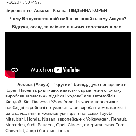
RG1297 , 997457.
Виробництво:
Acsuss
Країна:
ПІВДЕННА КОРЕЯ
Чому Ви зупините свій вибір на корейському Аксусс?
Відгуки, огляд та клієнти в цьому короткому відео:
Acsuss (Аксус) - "крутий" бренд,
дуже поширений в
Кореї, Японії та ряді інших азіатських країн, який спочатку
виробляв запчастини підвіски і ходової для автомобілів
Хюндай, Кіа, Daewoo і SSangYong. І з часом наростивши
необхідні виробничі потужності, став виробляти мегакаякісні
автозапчастини й комплектуючі для японських Toyota,
Mitsubishi, Honda, Nissan, європейських
Volkswagen, Renault,
Mercedes, Audi, Peugeot, Opel, Citroen, американських
Ford,
Chevrolet, Jeep
і багатьох інших.