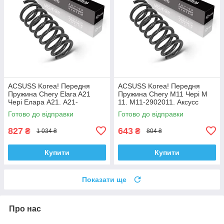
ACSUSS Korea! Передня
ACSUSS Korea! Передня
Пружина Chery Elara A21
Пружина Chery M11 Чері М
Чері Елара А21. A21-
11. M11-2902011. Аксусс
2902011AC. Аксусс Корея
Корея
Готово до відправки
Готово до відправки
827
643
₴
₴
1 034 ₴
804 ₴
Купити
Купити
Показати ще
Про нас