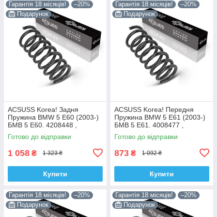
Гарантія 18 місяців!
–20%
Гарантія 18 місяців!
–20%
Подарунок
Подарунок
ACSUSS Korea! Задня
ACSUSS Korea! Передня
Пружина BMW 5 E60 (2003-)
Пружина BMW 5 E61 (2003-)
БМВ 5 Е60. 4208448 ,
БМВ 5 Е61. 4008477 ,
RC6693 , 996975. Аксусс
RH3905. Аксусс Корея
Готово до відправки
Готово до відправки
Корея
1 058
873
₴
₴
1 323 ₴
1 092 ₴
Купити
Купити
Гарантія 18 місяців!
–20%
Гарантія 18 місяців!
–20%
Подарунок
Подарунок