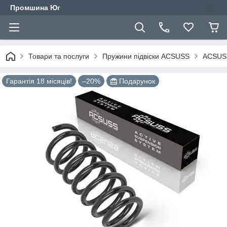
Промшина Юг
Товари та послуги
Пружини підвіски ACSUSS
ACSUSS
Гарантія 18 місяців!
–20%
Подарунок