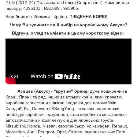
2.0D (2012-24) Фольксваген Гольф Спортсвен 7. Номери для
підбору: 4095131 , RA1089 , 993905.
Виробництво:
Acsuss
Країна:
ПІВДЕННА КОРЕЯ
Чому Ви зупините свій вибір на корейському Аксусс?
Відгуки, огляд та клієнти в цьому короткому відео:
Acsuss (Аксус) - "крутий" бренд,
дуже поширений в
Кореї, Японії та ряді інших азіатських країн, який спочатку
виробляв запчастини підвіски і ходової для автомобілів
Хюндай, Кіа, Daewoo і SSangYong. І з часом наростивши
необхідні виробничі потужності, став виробляти мегакаякісні
автозапчастини й комплектуючі для японських Toyota,
Mitsubishi, Honda, Nissan, європейських
Volkswagen, Renault,
Mercedes, Audi, Peugeot, Opel, Citroen, американських
Ford,