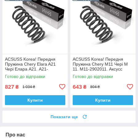
ACSUSS Korea! Передня
ACSUSS Korea! Передня
Пружина Chery Elara A21
Пружина Chery M11 Чері М
Чері Елара А21. A21-
11. M11-2902011. Аксусс
2902011AC. Аксусс Корея
Корея
Готово до відправки
Готово до відправки
827
643
₴
₴
1 034 ₴
804 ₴
Купити
Купити
Показати ще
Про нас