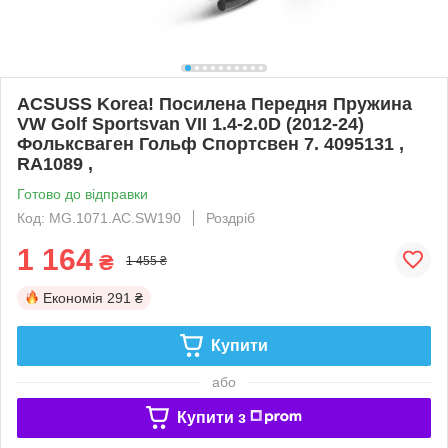
ACSUSS Korea! Посилена Передня Пружина
VW Golf Sportsvan VII 1.4-2.0D (2012-24)
Фольксваген Гольф Спортсвен 7. 4095131 ,
RA1089 ,
Готово до відправки
Код: MG.1071.АС.SW190
Роздріб
1 164
₴
1 455 ₴
Економія
291 ₴
Купити
або
Купити з