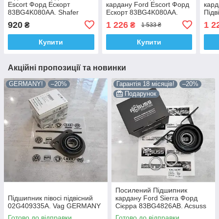
Escort Форд Ескорт
кардану Ford Escort Форд
кард
83BG4K080AA. Shafer
Ескорт 83BG4K080AA.
Підв
АВСТРІЯ
Acsuss КОРЕЯ!
920
1 226
1 2
₴
₴
1 533 ₴
Купити
Купити
Акційні пропозиції та новинки
GERMANY!
–20%
Гарантія 18 місяців!
–20%
Подарунок
Посилений Підшипник
Підшипник півосі підвісний
кардану Ford Sierra Форд
02G409335A. Vag GERMANY
Сієрра 83BG4826AB. Acsuss
КОРЕЯ!
Готово до відправки
Готово до відправки