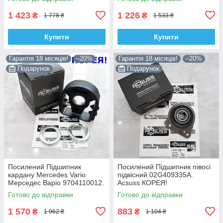
1 423
1 226
₴
₴
1 778 ₴
1 533 ₴
Купити
Купити
Гарантія 18 місяців!
–20%
Гарантія 18 місяців!
–20%
Подарунок
Подарунок
Посилений Підшипник
Посилений Підшипник півосі
кардану Mercedes Vario
підвісний 02G409335A.
Мерседес Варіо 9704110012.
Acsuss КОРЕЯ!
Acsuss КОРЕЯ!
Готово до відправки
Готово до відправки
1 570
883
₴
₴
1 962 ₴
1 104 ₴