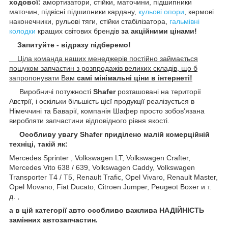
ходової:
амортизатори, стійки, маточини
, підшипники
маточин,
підвісні підшипники кардану,
кульові опори
, кермові
наконечники, рульові тяги, стійки стабілізатора,
гальмівні
колодки
кращих світових брендів
за акційними цінами!
Запитуйте - відразу підберемо!
Ціла команда наших менеджерів постійно займається
пошуком запчастин з розпродажів великих складів, що б
запропонувати Вам
самі мінімальні ціни в інтернеті!
Виробничі потужності
Shafer
розташовані на території
Австрії, і оскільки більшість цієї продукції реалізується в
Німеччині та Баварії, компанія Шафер просто зобов'язана
виробляти запчастини відповідного рівня якості.
Особливу увагу Shafer приділено малій комерційній
техніці, такій як:
Mercedes Sprinter , Volkswagen LT, Volkswagen Crafter,
Mercedes Vito 638 / 639, Volkswagen Caddy, Volkswagen
Transporter T4 / T5, Renault Trafic, Opel Vivaro, Renault Master,
Opel Movano, Fiat Ducato, Citroen Jumper, Peugeot Boxer и т.
д. ,
а в цій категорії авто особливо важлива НАДІЙНІСТЬ
замінних автозапчастин.