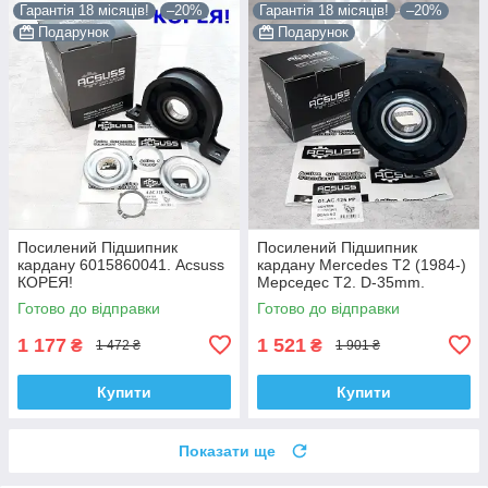
Гарантія 18 місяців!
–20%
Гарантія 18 місяців!
–20%
Подарунок
Подарунок
Посилений Підшипник
Посилений Підшипник
кардану 6015860041. Acsuss
кардану Mercedes T2 (1984-)
КОРЕЯ!
Мерседес Т2. D-35mm.
4604100222. Підвісний.
Готово до відправки
Готово до відправки
Acsuss КОРЕЯ!
1 177
1 521
₴
₴
1 472 ₴
1 901 ₴
Купити
Купити
Показати ще