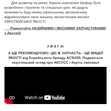
Для розвитку на ринку України компанією Шафер було
розроблено стратегію та спеціальні ціни, які дадуть
можливість будь-якому українському автовласнику
відремонтувати свою машину запчастинами високої
ЄВРОПЕЙСЬКОЇ ЯКОСТІ.
Ремонтуйте НАДІЙНИМИ І ЯКІСНИМИ ЗАПЧАСТИНАМИ
з Австрії!
У В А Г А!
А ЩЕ РЕКОМЕНДУЄМО: ЦЮ Ж ЗАПЧАСТЬ - ЩЕ ВИЩОЇ
ЯКОСТІ від Корейського бренду ACSUSS. Подивіться
коротенький огляд про АКСУCC і беріть сміливо!