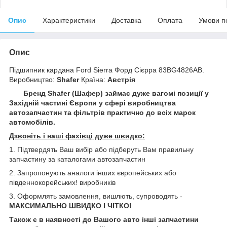
Опис
Характеристики
Доставка
Оплата
Умови п
Опис
Підшипник кардана Ford Sierra Форд Сієрра 83BG4826AB.
Виробництво:
Shafer
Країна:
Австрія
Бренд Shafer (Шафер) займає дуже вагомі позиції у
Західній частині Європи у сфері виробництва
автозапчастин та фільтрів практично до всіх марок
автомобілів.
Дзвоніть і наші фахівці дуже швидко:
1. Підтвердять Ваш вибір або підберуть Вам правильну
запчастину за каталогами автозапчастин
2. Запропонують аналоги інших європейських або
південнокорейських! виробників
3. Оформлять замовлення, вишлють, супроводять -
МАКСИМАЛЬНО ШВИДКО І ЧІТКО!
Також є в наявності до Вашого авто інші запчастини