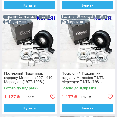
Купити
Купити
Гарантія 18 місяців!
–20%
Гарантія 18 місяців!
–20%
Подарунок
Подарунок
Посилений Підшипник
Посилений Підшипник
кардану Mercedes 207 - 410
кардану Mercedes T1/TN
Мерседес (1977-1996-)
Мерседес T1/TN (1981-
6014101710. Acsuss КОРЕЯ!
1995-) 6015860041. Acsuss
Готово до відправки
Готово до відправки
КОРЕЯ!
1 177
1 177
₴
₴
1 472 ₴
1 472 ₴
Купити
Купити