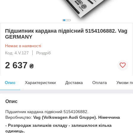
Підшипник кардана підвісний 5154106882. Vag
GERMANY
Немає в наявності
Код: 4.V.127
Роздріб
2 637
₴
Опис
Характеристики
Доставка
Оплата
Умови п
Опис
Підшипник кардана підвісний 5154106882.
Виробництво:
Vag (Volkswagen Audi Gruppe). Німеччина
- Розпродаж залишків складу - залишилося кілька
одиниць.