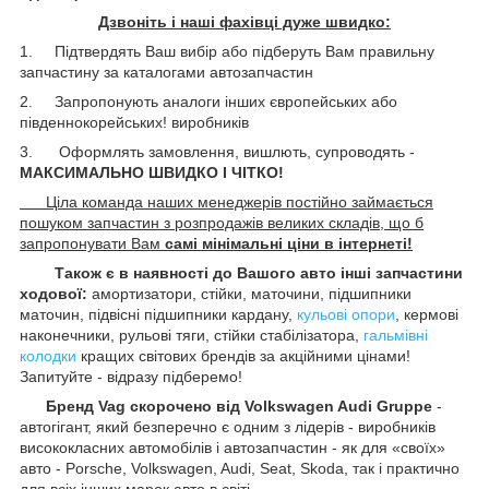
Дзвоніть і наші фахівці дуже швидко:
1. Підтвердять Ваш вибір або підберуть Вам правильну
запчастину за каталогами автозапчастин
2. Запропонують аналоги інших європейських або
південнокорейських! виробників
3. Оформлять замовлення, вишлють, супроводять -
МАКСИМАЛЬНО ШВИДКО І ЧІТКО!
Ціла команда наших менеджерів постійно займається
пошуком запчастин з розпродажів великих складів, що б
запропонувати Вам
самі мінімальні ціни в інтернеті!
Також є в наявності до Вашого авто інші запчастини
ходової:
амортизатори, стійки, маточини, підшипники
маточин, підвісні підшипники кардану,
кульові опори
, кермові
наконечники, рульові тяги, стійки стабілізатора,
гальмівні
колодки
кращих світових брендів за акційними цінами!
Запитуйте - відразу підберемо!
Бренд Vag скорочено від Volkswagen Audi Gruppe
-
автогігант, який безперечно є одним з лідерів - виробників
висококласних автомобілів і автозапчастин - як для «своїх»
авто - Porsche, Volkswagen, Audi, Seat, Skoda, так і практично
для всіх інших марок авто в світі.