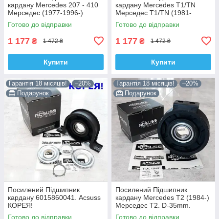
кардану Mercedes 207 - 410
кардану Mercedes T1/TN
Мерседес (1977-1996-)
Мерседес T1/TN (1981-
6014101710. Acsuss КОРЕЯ!
1995-) 6015860041. Acsuss
Готово до відправки
Готово до відправки
КОРЕЯ!
1 177
1 177
₴
₴
1 472 ₴
1 472 ₴
Купити
Купити
Гарантія 18 місяців!
–20%
Гарантія 18 місяців!
–20%
Подарунок
Подарунок
Посилений Підшипник
Посилений Підшипник
кардану 6015860041. Acsuss
кардану Mercedes T2 (1984-)
КОРЕЯ!
Мерседес Т2. D-35mm.
4604100222. Підвісний.
Готово до відправки
Готово до відправки