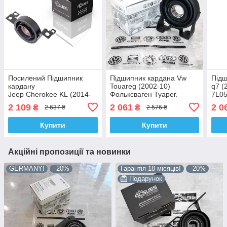
Посилений Підшипник
Підшипник кардана Vw
Підш
кардану
Touareg (2002-10)
q7 (
Jeep Cherokee KL (2014-
Фольксваген Туарег.
7L05
20) Джип Черокі КЛ.
7L0521102D. Підвісний.
Vag
2 109
2 061
2 0
₴
₴
2 637 ₴
2 576 ₴
Підвісний. АКСУСС Korea!
Vag GERMANY
P52123612AE
Купити
Купити
Акційні пропозиції та новинки
GERMANY!
–20%
Гарантія 18 місяців!
–20%
Подарунок