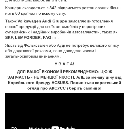
Концерн складається з 342 підприємств розташованих більш
ніж в 60 країнах по всьому світу.
Також
Volkswagen Audi Gruppe
замовляє виготовлення
певної продукції для своїх автомобілів у перевірених
суперякісних і надійних виробників автозапчастин, таких як
SKF, LEMFORDER, FAG
і ін.
Якість від Фольксваген або Ауді не потребує великого опису
або додаткової реклами, воно доведено часом і
загальносвітовим визнанням.
У В А Г А!
ДЛЯ ВАШОЇ ЕКОНОМІЇ РЕКОМЕНДУЄМО: ЦЮ Ж
ЗАПЧАСТЬ - НЕ МЕНШОЇ ЯКОСТІ, АЛЕ за меншу ціну від
Корейського бренду ACSUSS. Подивіться коротенький
огляд про АКСУСС і беріть сміливо!