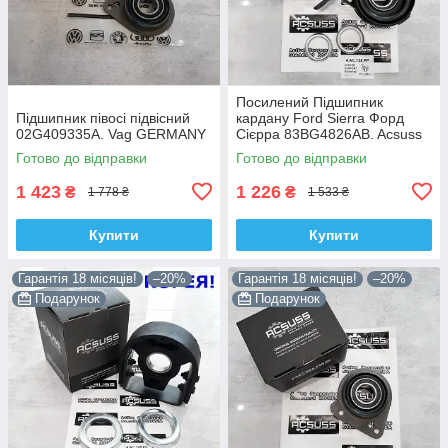
Посилений Підшипник
Підшипник півосі підвісний
кардану Ford Sierra Форд
02G409335A. Vag GERMANY
Сієрра 83BG4826AB. Acsuss
КОРЕЯ!
Готово до відправки
Готово до відправки
1 423
1 226
₴
₴
1 778 ₴
1 533 ₴
Купити
Купити
Гарантія 18 місяців!
–20%
Гарантія 18 місяців!
–20%
Подарунок
Подарунок