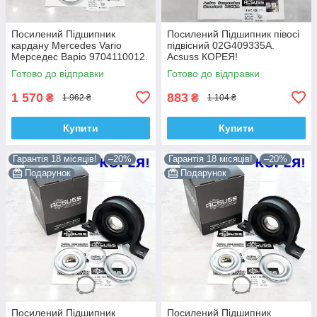
Посилений Підшипник
Посилений Підшипник півосі
кардану Mercedes Vario
підвісний 02G409335A.
Мерседес Варіо 9704110012.
Acsuss КОРЕЯ!
Acsuss КОРЕЯ!
Готово до відправки
Готово до відправки
1 570
883
₴
₴
1 962 ₴
1 104 ₴
Купити
Купити
Гарантія 18 місяців!
–20%
Гарантія 18 місяців!
–20%
Подарунок
Подарунок
Посилений Підшипник
Посилений Підшипник