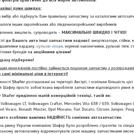
 фільтрів практично до всіх марок автомобілів.
фахівці дуже швидко:
 вибір або підберуть Вам правильну запчастину за каталогами автозап
алоги інших європейських або південнокорейських! виробників
влення, вишлють, супроводять -
МАКСИМАЛЬНО ШВИДКО І ЧІТКО!
сті до Вашого авто інші запчастини ходової:
амортизатори, стійки, 
підшипники кардану,
кульові опори
, кермові наконечники, рульові тяги, с
ітових брендів
за акційними цінами!
разу підберемо!
х менеджерів постійно займається пошуком запчастин з розпродажів
м
самі мінімальні ціни в інтернеті!
жності
Shafer
розташовані на території Австрії, і оскільки більшість ціє
ія Шафер просто зобов'язана виробляти запчастини відповідного рівня як
hafer приділено малій комерційній техніці, такій як:
 Volkswagen LT, Volkswagen Crafter, Mercedes Vito 638 / 639, Volkswagen 
Opel Vivaro, Renault Master, Opel Movano, Fiat Ducato, Citroen Jumper, Peug
ї авто особливо важлива НАДІЙНІСТЬ замінних автозапчастин.
инку України компанією Шафер було розроблено стратегію та спеціаль
ському автовласнику відремонтувати свою машину запчастинами висо