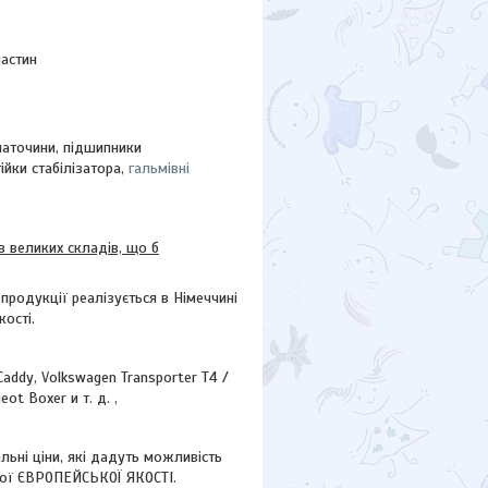
частин
маточини
, підшипники
тійки стабілізатора,
гальмівні
 великих складів, що б
ї продукції реалізується в Німеччині
ості.
Caddy, Volkswagen Transporter T4 /
eot Boxer и т. д. ,
ні ціни, які дадуть можливість
кої ЄВРОПЕЙСЬКОЇ ЯКОСТІ.