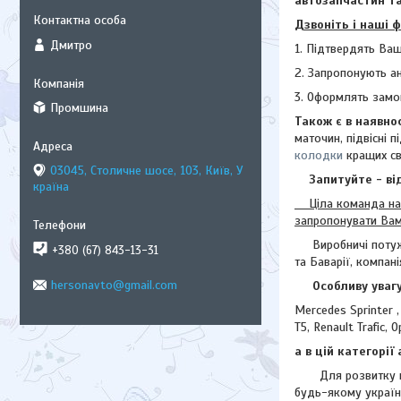
автозапчастин та
Дзвоніть і наші 
Дмитро
1. Підтвердять Ваш
2. Запропонують ан
3. Оформлять замо
Промшина
Також є в наявно
маточин,
підвісні 
колодки
кращих св
03045, Столичне шосе, 103, Київ, У
Запитуйте - від
країна
Ціла команда наши
запропонувати Ва
Виробничі поту
+380 (67) 843-13-31
та Баварії, компан
hersonavto@gmail.com
Особливу увагу S
Mercedes Sprinter ,
T5, Renault Trafic, 
а в цій категорі
Для розвитку на р
будь-якому україн