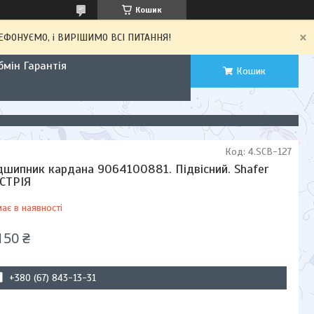
Кошик
ЕЛЕФОНУЄМО, і ВИРІШИМО ВСІ ПИТАННЯ!
мін Гарантія
Кошик
Код:
4.SCB-127
дшипник кардана 9064100881. Підвісний. Shafer
СТРІЯ
ає в наявності
150 ₴
+380 (67) 843-13-31