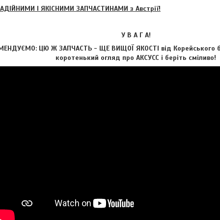
ІЙНИМИ І ЯКІСНИМИ ЗАПЧАСТИНАМИ з Австрії!
У В А Г А!
МЕНДУЄМО: ЦЮ Ж ЗАПЧАСТЬ - ЩЕ ВИЩОЇ ЯКОСТІ від Корейського б
коротенький огляд про АКСУCC і беріть сміливо!