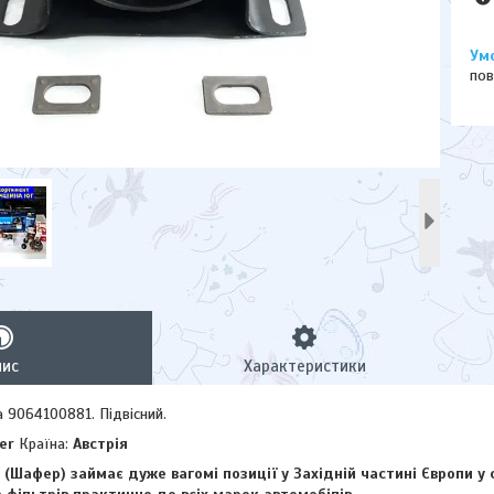
пов
пис
Характеристики
 9064100881. Підвісний.
er
Країна:
Австрія
фер) займає дуже вагомі позиції у Західній частині Європи у 