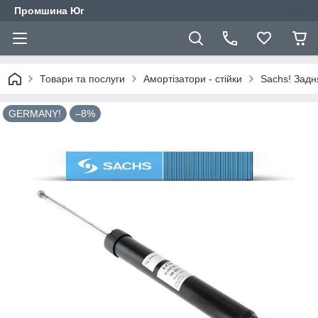
Промшина Юг
Товари та послуги
Амортізатори - стійки
Sachs! Задн
GERMANY!
–8%