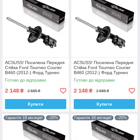
ACSUSS! Посилена Передня
ACSUSS! Посилена Передня
Стійка Ford Tourneo Courier
Стійка Ford Tourneo Courier
B460 (2012-) Форд Турнео
B460 (2012-) Форд Турнео
Курєр Б460. Ліва. 335829 ,
Курєр Б460. Права. 335830 ,
Готово до відправки
Готово до відправки
3348057 Корея!
3348056 Корея!
2 148
2 148
₴
₴
2 685 ₴
2 685 ₴
Купити
Купити
Гарантія 18 місяців!
–20%
Гарантія 18 місяців!
–20%