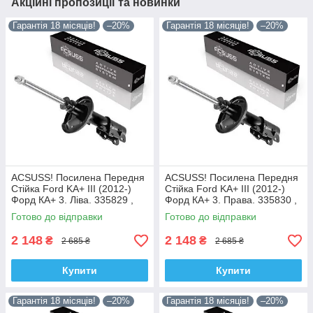
Акційні пропозиції та новинки
Гарантія 18 місяців!
–20%
Гарантія 18 місяців!
–20%
ACSUSS! Посилена Передня
ACSUSS! Посилена Передня
Стійка Ford KA+ III (2012-)
Стійка Ford KA+ III (2012-)
Форд КА+ 3. Ліва. 335829 ,
Форд КА+ 3. Права. 335830 ,
3348057 Корея!
3348056 Корея!
Готово до відправки
Готово до відправки
2 148
2 148
₴
₴
2 685 ₴
2 685 ₴
Купити
Купити
Гарантія 18 місяців!
–20%
Гарантія 18 місяців!
–20%