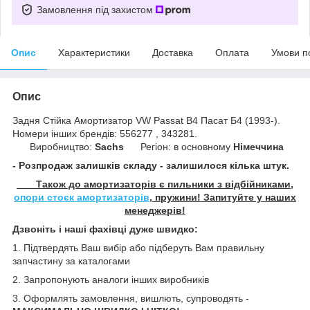
Замовлення під захистом
Опис
Характеристики
Доставка
Оплата
Умови п
Опис
Задня Стійка Амортизатор VW Passat B4 Пасат Б4 (1993-).
Номери інших брендів: 556277 , 343281.
Виробництво:
Sachs
Регіон: в основному
Німеччина
- Розпродаж залишків складу - залишилося кілька штук.
Також до амортизаторів є пильники з відбійниками,
опори стоєк амортизаторів
, пружини! Запитуйте у наших
менеджерів!
Дзвоніть і наші фахівці дуже швидко:
1. Підтвердять Ваш вибір або підберуть Вам правильну
запчастину за каталогами
2. Запропонують аналоги інших виробників
3. Оформлять замовлення, вишлють, супроводять -