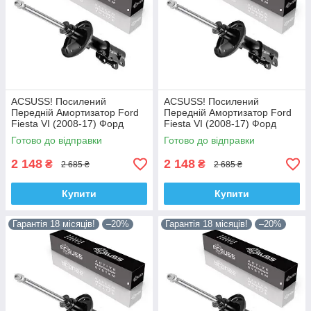
ACSUSS! Посилений
ACSUSS! Посилений
Передній Амортизатор Ford
Передній Амортизатор Ford
Fiesta VI (2008-17) Форд
Fiesta VI (2008-17) Форд
Фіеста VI. Лівий. 335829 ,
Фіеста VI. Правий. 335830 ,
Готово до відправки
Готово до відправки
3348057 Корея!
3348056 Корея!
2 148
2 148
₴
₴
2 685 ₴
2 685 ₴
Купити
Купити
Гарантія 18 місяців!
–20%
Гарантія 18 місяців!
–20%