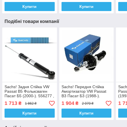
Купити
Купити
Подібні товари компанії
Sachs! Задня Стійка VW
Sachs! Передня Стійка
Sach
Passat B5 Фольксваген
Амортизатор VW Passat
Pass
Пасат Б5 (2000-). 556277 ,
B3 Пасат Б3 (1988-).
(199
343281 Сакс!
115159 , 334810 Сакс!
Сакс
1 713
1 904
1 7
₴
₴
1 862 ₴
2 070 ₴
Купити
Купити