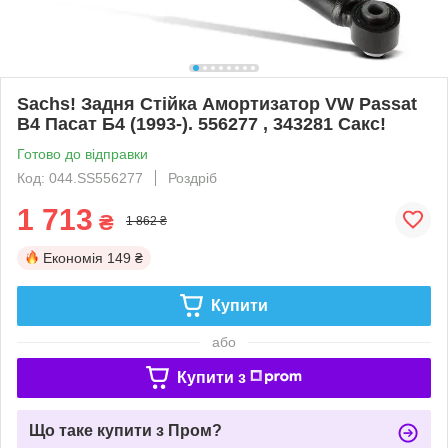
Sachs! Задня Стійка Амортизатор VW Passat
B4 Пасат Б4 (1993-). 556277 , 343281 Сакс!
Готово до відправки
Код: 044.SS556277
Роздріб
1 713
₴
1 862 ₴
Економія
149 ₴
Купити
або
Купити з
Що таке купити з Пром?