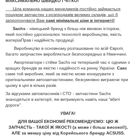
МАКСИМАЛЬНО ШВИДКО І ЧІТКО!
Ціла команда наших менеджерів постійно займається
пошуком запчастин з розпродажів великих складів, що б
запропонувати Вам
самі мінімальні ціни в інтернеті!
Sachs
- німецький бренд з більш ніж віковою історією,
який постійно удосконалює технології виробництва, якість
матеріаПрав і надійність продукції.
Виробництво в основному розташоване по всій Європі,
багато запрчастин виробляється безпосередньо в Німеччині.
Амортизатори і стійки Sachs на теперішній час є одними з
кращих брендів за якістю і надійності на ринку України.
Сакс
саме той виробник, який за якістю може конкурувати з
оригінальними автозапчастинами, безсумнівно виграючи при
цьому в ціні в кілька разів.
За відгуками автовласників і СТО - запчастини Sachs
знаходяться в категорії, які витримують навіть наші "вбиті
дороги".
УВАГА!
ДЛЯ ВАШОЇ ЕКОНОМІЇ РЕКОМЕНДУЄМО: ЦЮ Ж
ЗАПЧАСТЬ - ТАКОЇ Ж ЯКОСТІ (а може і більш високої!),
АЛЕ за меншу ціну від Корейського бренду ACSUSS.