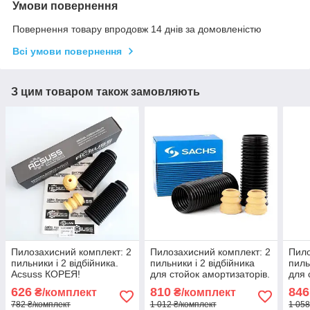
Умови повернення
Повернення товару впродовж 14 днів за домовленістю
Всі умови повернення
З цим товаром також замовляють
Пилозахисний комплект: 2
Пилозахисний комплект: 2
Пило
пильники і 2 відбійника.
пильники і 2 відбійника
пиль
Acsuss КОРЕЯ!
для стойок амортизаторів.
для 
Sachs Сакс
SKF
626
810
846
₴/комплект
₴/комплект
782 ₴/комплект
1 012 ₴/комплект
1 058